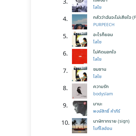
3.
โลโซ
กลัวว่าฉันจะไม่เสียใจ (
4.
PURPEECH
อะไรก็ยอม
5.
โลโซ
ไม่คิดนอกใจ
6.
โลโซ
ซมซาน
7.
โลโซ
ความรัก
8.
bodyslam
มานะ
9.
พงษ์สิทธิ์ คำภีร์
นาฬิกาทราย (sign)
10.
โบกี้ไลอ้อน