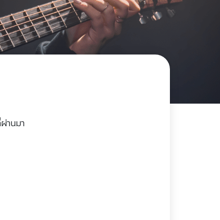
่ผ่านมา