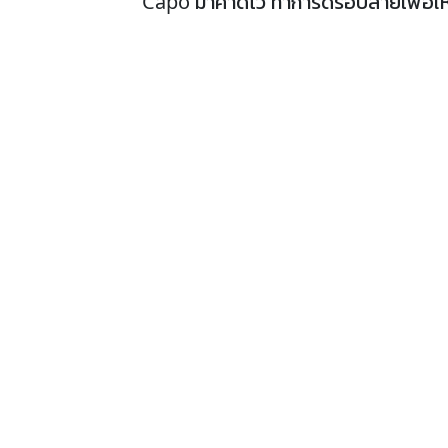
Capo มาคาดไว้ ทำการดรอปสายเพื่อให้เ