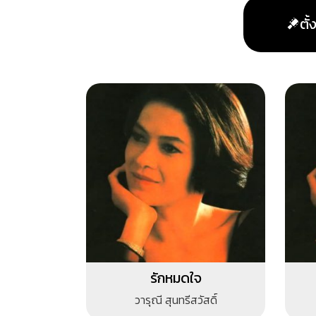
ตั
รักหมดใจ
วารุณี สุนทรีสวัสดิ์