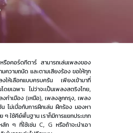
ลง หรือคอร์ดกีตาร์ สามารถเล่นเพลงของ
ตามความถนัด และตามเสียงร้อง ขอให้ทุก
้เลือกแบบครบครัน เพียงเข้ามาที่
นโดยเฉพาะ ไม่ว่าจะเป็นเพลงสตริงไทย,
งกำเมือง (เหนือ), เพลงลูกกรุง, เพลง
น ไม่เบื่อกับการฝึกเล่น ฝึกร้อง มองหา
 ๆ ใช้คีย์พื้นฐาน เราก็มีการแยกประเภท
์ดหลัก ๆ ที่ใช้เช่น C, G หรือถ้าจะนำเอา