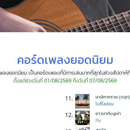
คอร์ดเพลงยอดนิยม
พลงยอดนิยม เป็นคอร์ดเพลงที่มีการเล่นมากที่สุดในช่วงสัปดาห์ที
ตั้งแต่ช่วงวันที่ 01/08/2569 ถึงวันที่ 07/08/2569
นาฬิกาทราย (sign
11.
โบกี้ไลอ้อน
ชาวนากับงูเห่า
12.
Fly
สาหัส