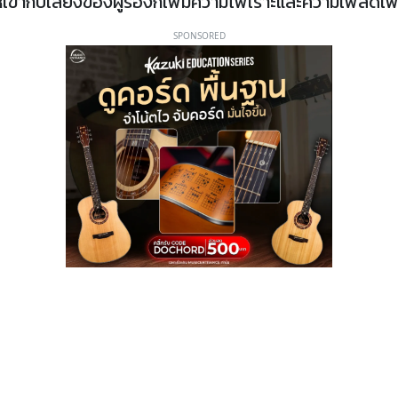
ข้ากับเสียงของผู้ร้องก็เพิ่มความไพเราะและความเพลิดเ
SPONSORED