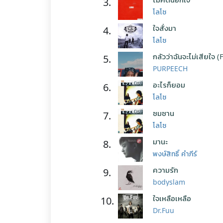
3.
โลโซ
ใจสั่งมา
4.
โลโซ
กลัวว่าฉันจะไม่เสียใจ (
5.
PURPEECH
อะไรก็ยอม
6.
โลโซ
ซมซาน
7.
โลโซ
มานะ
8.
พงษ์สิทธิ์ คำภีร์
ความรัก
9.
bodyslam
ใจเหลือเหลือ
10.
Dr.Fuu