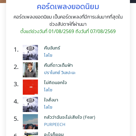
คอร์ดเพลงยอดนิยม
คอร์ดเพลงยอดนิยม เป็นคอร์ดเพลงที่มีการเล่นมากที่สุดใน
ช่วงสัปดาห์ที่ผ่านมา
ตั้งแต่ช่วงวันที่ 01/08/2569 ถึงวันที่ 07/08/2569
คืนจันทร์
1.
โลโซ
คืนที่ดาวเต็มฟ้า
2.
ปราโมทย์ วิเลปะนะ
ไม่คิดนอกใจ
3.
โลโซ
ใจสั่งมา
4.
โลโซ
กลัวว่าฉันจะไม่เสียใจ (Fear)
5.
PURPEECH
อะไรก็ยอม
6.