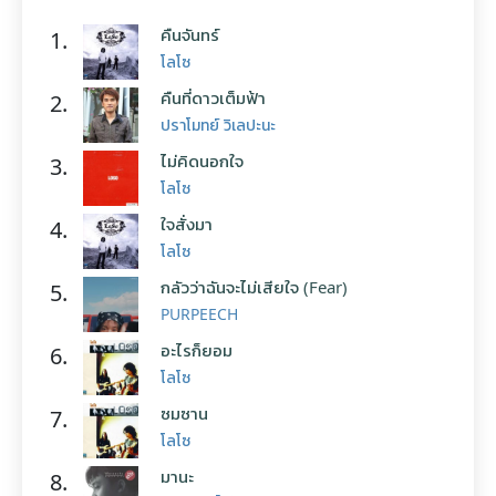
คืนจันทร์
1.
โลโซ
คืนที่ดาวเต็มฟ้า
2.
ปราโมทย์ วิเลปะนะ
ไม่คิดนอกใจ
3.
โลโซ
ใจสั่งมา
4.
โลโซ
กลัวว่าฉันจะไม่เสียใจ (Fear)
5.
PURPEECH
อะไรก็ยอม
6.
โลโซ
ซมซาน
7.
โลโซ
มานะ
8.