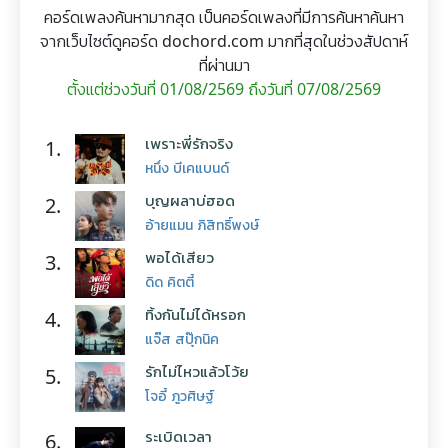
คอร์ดเพลงค้นหามากสุด เป็นคอร์ดเพลงที่มีการค้นหาค้นหา
จากเว็บไซต์ดูคอร์ด dochord.com มากที่สุดในช่วงสัปดาห์
ที่ผ่านมา
ตั้งแต่ช่วงวันที่ 01/08/2569 ถึงวันที่ 07/08/2569
เพราะพี่รักจริง
1.
หนึ่ง บีเคแบนด์
บุญผลาบ่ฮอด
2.
อ้ายแมน ภิสิทธิ์พงษ์
พอได้เสียว
3.
ดิด คิตตี้
ทิ้งกันไม่ได้หรอก
4.
แจ๊ส สปุ๊กนิค
รักไม่ไหวแล้วโว้ย
5.
โจอี้ ภูวศิษฐ์
ระเบิดเวลา
6.