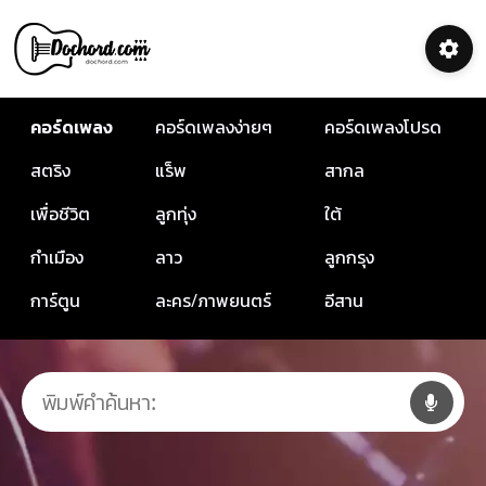
คอร์ดเพลง
คอร์ดเพลงง่ายๆ
คอร์ดเพลงโปรด
สตริง
แร็พ
สากล
เพื่อชีวิต
ลูกทุ่ง
ใต้
กำเมือง
ลาว
ลูกกรุง
การ์ตูน
ละคร/ภาพยนตร์
อีสาน