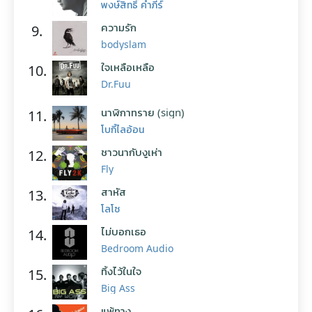
พงษ์สิทธิ์ คำภีร์
ความรัก
9.
bodyslam
ใจเหลือเหลือ
10.
Dr.Fuu
นาฬิกาทราย (sign)
11.
โบกี้ไลอ้อน
ชาวนากับงูเห่า
12.
Fly
สาหัส
13.
โลโซ
ไม่บอกเธอ
14.
Bedroom Audio
ทิ้งไว้ในใจ
15.
Big Ass
แพ้ทาง