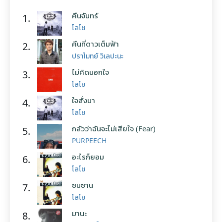
คืนจันทร์
1.
โลโซ
คืนที่ดาวเต็มฟ้า
2.
ปราโมทย์ วิเลปะนะ
ไม่คิดนอกใจ
3.
โลโซ
ใจสั่งมา
4.
โลโซ
กลัวว่าฉันจะไม่เสียใจ (Fear)
5.
PURPEECH
อะไรก็ยอม
6.
โลโซ
ซมซาน
7.
โลโซ
มานะ
8.