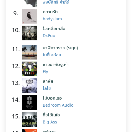
พงษ์สิทธิ์ คำภีร์
ความรัก
9.
bodyslam
ใจเหลือเหลือ
10.
Dr.Fuu
นาฬิกาทราย (sign)
11.
โบกี้ไลอ้อน
ชาวนากับงูเห่า
12.
Fly
สาหัส
13.
โลโซ
ไม่บอกเธอ
14.
Bedroom Audio
ทิ้งไว้ในใจ
15.
Big Ass
แพ้ทาง