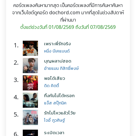
คอร์ดเพลงค้นหามากสุด เป็นคอร์ดเพลงที่มีการค้นหาค้นหา
จากเว็บไซต์ดูคอร์ด dochord.com มากที่สุดในช่วงสัปดาห์
ที่ผ่านมา
ตั้งแต่ช่วงวันที่ 01/08/2569 ถึงวันที่ 07/08/2569
เพราะพี่รักจริง
1.
หนึ่ง บีเคแบนด์
บุญผลาบ่ฮอด
2.
อ้ายแมน ภิสิทธิ์พงษ์
พอได้เสียว
3.
ดิด คิตตี้
ทิ้งกันไม่ได้หรอก
4.
แจ๊ส สปุ๊กนิค
รักไม่ไหวแล้วโว้ย
5.
โจอี้ ภูวศิษฐ์
ระเบิดเวลา
6.