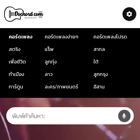
คอร์ดเพลง
คอร์ดเพลงง่ายๆ
คอร์ดเพลงโปรด
สตริง
แร็พ
สากล
เพื่อชีวิต
ลูกทุ่ง
ใต้
กำเมือง
ลาว
ลูกกรุง
การ์ตูน
ละคร/ภาพยนตร์
อีสาน