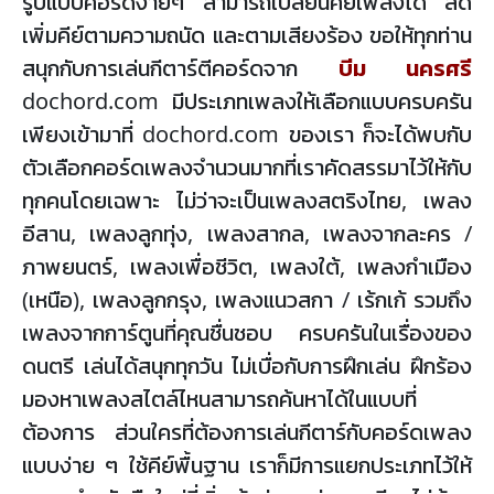
รูปแบบคอร์ดง่ายๆ สามารถเปลี่ยนคีย์เพลงได้ ลด
เพิ่มคีย์ตามความถนัด และตามเสียงร้อง ขอให้ทุกท่าน
สนุกกับการเล่นกีตาร์ตีคอร์ดจาก
บีม นครศรี
dochord.com มีประเภทเพลงให้เลือกแบบครบครัน
เพียงเข้ามาที่ dochord.com ของเรา ก็จะได้พบกับ
ตัวเลือกคอร์ดเพลงจำนวนมากที่เราคัดสรรมาไว้ให้กับ
ทุกคนโดยเฉพาะ ไม่ว่าจะเป็นเพลงสตริงไทย, เพลง
อีสาน, เพลงลูกทุ่ง, เพลงสากล, เพลงจากละคร /
ภาพยนตร์, เพลงเพื่อชีวิต, เพลงใต้, เพลงกำเมือง
(เหนือ), เพลงลูกกรุง, เพลงแนวสกา / เร้กเก้ รวมถึง
เพลงจากการ์ตูนที่คุณชื่นชอบ ครบครันในเรื่องของ
ดนตรี เล่นได้สนุกทุกวัน ไม่เบื่อกับการฝึกเล่น ฝึกร้อง
มองหาเพลงสไตล์ไหนสามารถค้นหาได้ในแบบที่
ต้องการ ส่วนใครที่ต้องการเล่นกีตาร์กับคอร์ดเพลง
แบบง่าย ๆ ใช้คีย์พื้นฐาน เราก็มีการแยกประเภทไว้ให้