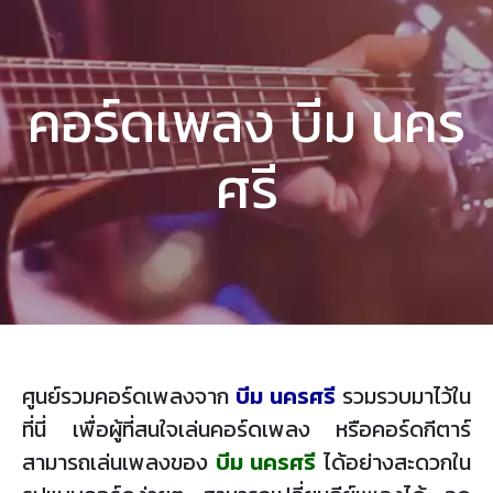
คอร์ดเพลง บีม นคร
ศรี
ศูนย์รวมคอร์ดเพลงจาก
บีม นครศรี
รวมรวบมาไว้ใน
ที่นี่ เพื่อผู้ที่สนใจเล่นคอร์ดเพลง หรือคอร์ดกีตาร์
สามารถเล่นเพลงของ
บีม นครศรี
ได้อย่างสะดวกใน