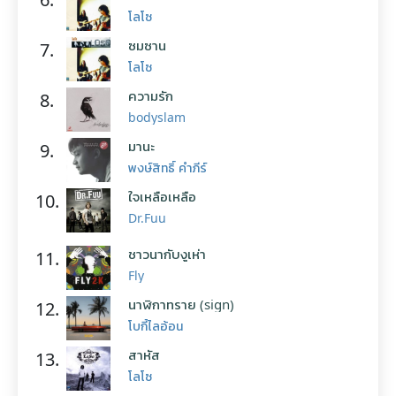
โลโซ
ซมซาน
7.
โลโซ
ความรัก
8.
bodyslam
มานะ
9.
พงษ์สิทธิ์ คำภีร์
ใจเหลือเหลือ
10.
Dr.Fuu
ชาวนากับงูเห่า
11.
Fly
นาฬิกาทราย (sign)
12.
โบกี้ไลอ้อน
สาหัส
13.
โลโซ