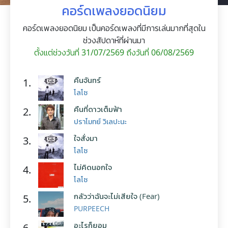
คอร์ดเพลงยอดนิยม
คอร์ดเพลงยอดนิยม เป็นคอร์ดเพลงที่มีการเล่นมากที่สุดใน
ช่วงสัปดาห์ที่ผ่านมา
ตั้งแต่ช่วงวันที่ 31/07/2569 ถึงวันที่ 06/08/2569
คืนจันทร์
1.
โลโซ
คืนที่ดาวเต็มฟ้า
2.
ปราโมทย์ วิเลปะนะ
ใจสั่งมา
3.
โลโซ
ไม่คิดนอกใจ
4.
โลโซ
กลัวว่าฉันจะไม่เสียใจ (Fear)
5.
PURPEECH
อะไรก็ยอม
6.