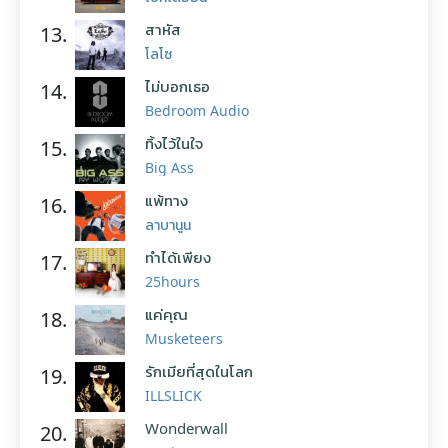
สาหัส
13.
โลโซ
ไม่บอกเธอ
14.
Bedroom Audio
ทิ้งไว้ในใจ
15.
Big Ass
แพ้ทาง
16.
ลาบานูน
ทำได้เพียง
17.
25hours
แค่คุณ
18.
Musketeers
รักเมียที่สุดในโลก
19.
ILLSLICK
Wonderwall
20.