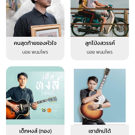
คนสุดท้ายของหัวใจ
ลูกโป่งสวรรค์
บอย พนมไพร
บอย พนมไพร
เด็กหงส์ (ทอง)
เซาฮักบ่ได้