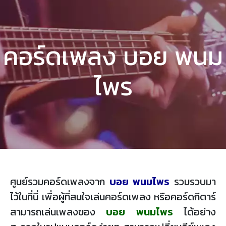
คอร์ดเพลง บอย พนม
ไพร
ศูนย์รวมคอร์ดเพลงจาก
บอย พนมไพร
รวมรวบมา
ไว้ในที่นี่ เพื่อผู้ที่สนใจเล่นคอร์ดเพลง หรือคอร์ดกีตาร์
สามารถเล่นเพลงของ
บอย พนมไพร
ได้อย่าง