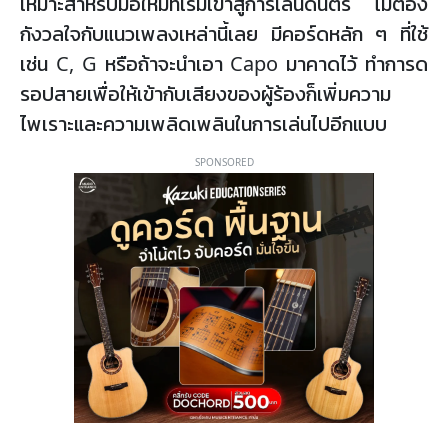
เหมาะสำหรับมือใหม่ที่เริ่มเข้าสู่การเล่นดนตรี ไม่ต้อง
กังวลใจกับแนวเพลงเหล่านี้เลย มีคอร์ดหลัก ๆ ที่ใช้
เช่น C, G หรือถ้าจะนำเอา Capo มาคาดไว้ ทำการด
รอปสายเพื่อให้เข้ากับเสียงของผู้ร้องก็เพิ่มความ
ไพเราะและความเพลิดเพลินในการเล่นไปอีกแบบ
SPONSORED