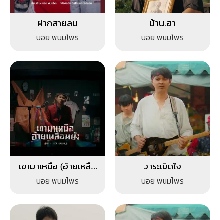
ฝากสายลม
บ้านเฮา
บอย พนมไพร
บอย พนมไพร
เขามาเหนือ (อ้ายเหลือ
วาระเมิดใจ
หยัง)
บอย พนมไพร
บอย พนมไพร