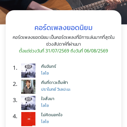
คอร์ดเพลงยอดนิยม
คอร์ดเพลงยอดนิยม เป็นคอร์ดเพลงที่มีการเล่นมากที่สุดใน
ช่วงสัปดาห์ที่ผ่านมา
ตั้งแต่ช่วงวันที่ 31/07/2569 ถึงวันที่ 06/08/2569
คืนจันทร์
1.
โลโซ
คืนที่ดาวเต็มฟ้า
2.
ปราโมทย์ วิเลปะนะ
ใจสั่งมา
3.
โลโซ
ไม่คิดนอกใจ
4.
โลโซ