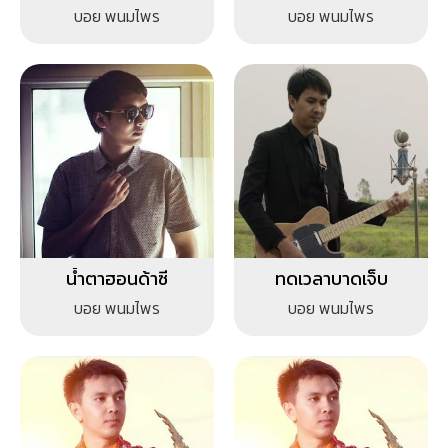
บอย พนมไพร
บอย พนมไพร
น้ำตาฮอนด้าซี
ทดเวลาบาดเจ็บ
บอย พนมไพร
บอย พนมไพร