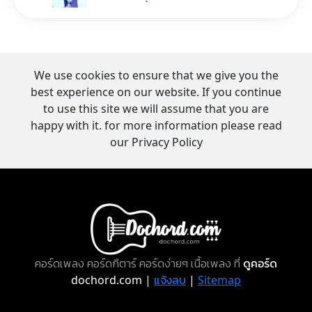
We use cookies to ensure that we give you the
best experience on our website. If you continue
to use this site we will assume that you are
happy with it. for more information please read
our Privacy Policy
คอร์ดเพลง คอร์ดกีตาร์ คอร์ดง่ายๆ เนื้อเพลง ที่
ดูคอร์ด
dochord.com |
แจ้งลบ
|
Sitemap