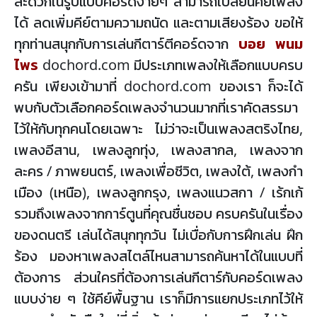
สะดวกในรูปแบบคอร์ดง่ายๆ สามารถเปลี่ยนคีย์เพลง
ได้ ลดเพิ่มคีย์ตามความถนัด และตามเสียงร้อง ขอให้
ทุกท่านสนุกกับการเล่นกีตาร์ตีคอร์ดจาก
บอย พนม
ไพร
dochord.com มีประเภทเพลงให้เลือกแบบครบ
ครัน เพียงเข้ามาที่ dochord.com ของเรา ก็จะได้
พบกับตัวเลือกคอร์ดเพลงจำนวนมากที่เราคัดสรรมา
ไว้ให้กับทุกคนโดยเฉพาะ ไม่ว่าจะเป็นเพลงสตริงไทย,
เพลงอีสาน, เพลงลูกทุ่ง, เพลงสากล, เพลงจาก
ละคร / ภาพยนตร์, เพลงเพื่อชีวิต, เพลงใต้, เพลงกำ
เมือง (เหนือ), เพลงลูกกรุง, เพลงแนวสกา / เร้กเก้
รวมถึงเพลงจากการ์ตูนที่คุณชื่นชอบ ครบครันในเรื่อง
ของดนตรี เล่นได้สนุกทุกวัน ไม่เบื่อกับการฝึกเล่น ฝึก
ร้อง มองหาเพลงสไตล์ไหนสามารถค้นหาได้ในแบบที่
ต้องการ ส่วนใครที่ต้องการเล่นกีตาร์กับคอร์ดเพลง
แบบง่าย ๆ ใช้คีย์พื้นฐาน เราก็มีการแยกประเภทไว้ให้