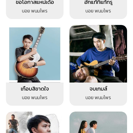
ขอโอกาสแหน่เด้อ
ฮักแท้ที่แท้ทรู
บอย พนมไพร
บอย พนมไพร
เกือบสิขาดใจ
จบเกมส์
บอย พนมไพร
บอย พนมไพร