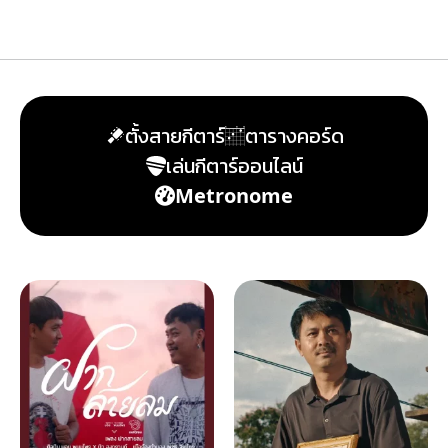
ตั้งสายกีตาร์
ตารางคอร์ด
เล่นกีตาร์ออนไลน์
Metronome