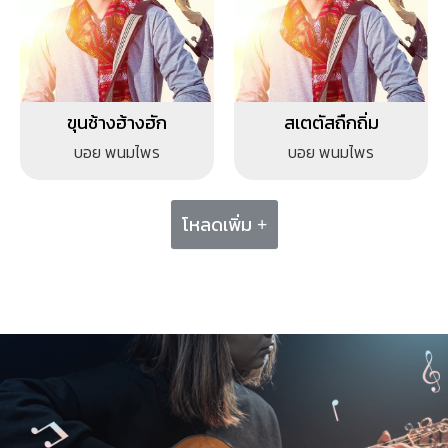
ขุนช้างฮ้างฮัก
สเตตัสถืกถิ่ม
บอย พนมไพร
บอย พนมไพร
โหลดเพิ่ม +