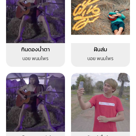
กินดองน้ำตา
ฝันส่ม
บอย พนมไพร
บอย พนมไพร