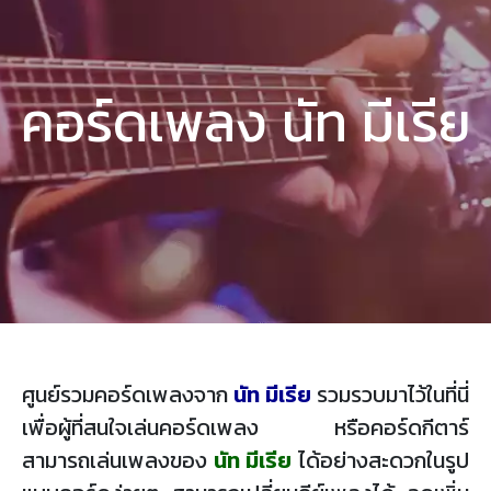
คอร์ดเพลง นัท มีเรีย
ศูนย์รวมคอร์ดเพลงจาก
นัท มีเรีย
รวมรวบมาไว้ในที่นี่
เพื่อผู้ที่สนใจเล่นคอร์ดเพลง หรือคอร์ดกีตาร์
สามารถเล่นเพลงของ
นัท มีเรีย
ได้อย่างสะดวกในรูป