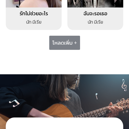
รักไม่ช่วยอะไร
ฉันจะรอเธอ
นัท มีเรีย
นัท มีเรีย
โหลดเพิ่ม +