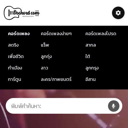
คอร์ดเพลง
คอร์ดเพลงง่ายๆ
คอร์ดเพลงโปรด
สตริง
แร็พ
สากล
เพื่อชีวิต
ลูกทุ่ง
ใต้
กำเมือง
ลาว
ลูกกรุง
การ์ตูน
ละคร/ภาพยนตร์
อีสาน