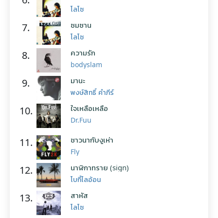
โลโซ
ซมซาน
7.
โลโซ
ความรัก
8.
bodyslam
มานะ
9.
พงษ์สิทธิ์ คำภีร์
ใจเหลือเหลือ
10.
Dr.Fuu
ชาวนากับงูเห่า
11.
Fly
นาฬิกาทราย (sign)
12.
โบกี้ไลอ้อน
สาหัส
13.
โลโซ