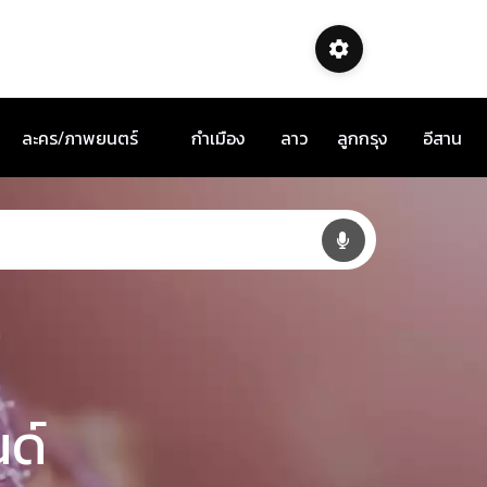
ละคร/ภาพยนตร์
กำเมือง
ลาว
ลูกกรุง
อีสาน
ด์