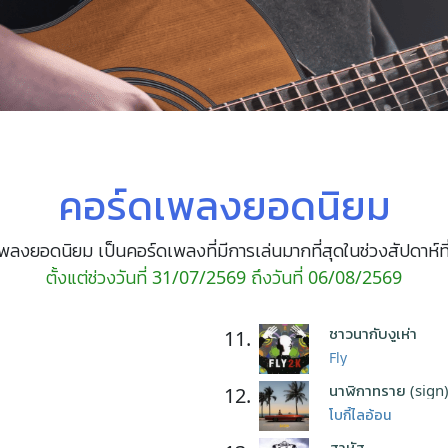
คอร์ดเพลงยอดนิยม
พลงยอดนิยม เป็นคอร์ดเพลงที่มีการเล่นมากที่สุดในช่วงสัปดาห์ที
ตั้งแต่ช่วงวันที่ 31/07/2569 ถึงวันที่ 06/08/2569
ชาวนากับงูเห่า
11.
Fly
นาฬิกาทราย (sign
12.
โบกี้ไลอ้อน
สาหัส