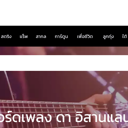
สตริง
แร็พ
สากล
การ์ตูน
เพื่อชีวิต
ลูกทุ่ง
ใต้
อร์ดเพลง ดา อิสานแลน