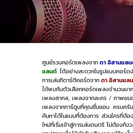
ศูนย์รวมคอร์ดเพลงจาก
ดา อิสานแลนด
แลนด์
ได้อย่างสะดวกในรูปแบบคอร์ดง่า
การเล่นกีตาร์ตีคอร์ดจาก
ดา อิสานแลน
ได้พบกับตัวเลือกคอร์ดเพลงจำนวนมากท
เพลงสากล, เพลงจากละคร / ภาพยนตร์, 
เพลงจากการ์ตูนที่คุณชื่นชอบ ครบครัน
ค้นหาได้ในแบบที่ต้องการ ส่วนใครที่ต้
ใหม่ที่เริ่มเข้าสู่การเล่นดนตรี ไม่ต้อ