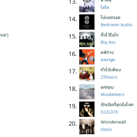
13.
โลโซ
ไม่บอกเธอ
14.
Bedroom Audio
Fear)
ทิ้งไว้ในใจ
15.
Big Ass
แพ้ทาง
16.
ลาบานูน
ทำได้เพียง
17.
25hours
แค่คุณ
18.
Musketeers
รักเมียที่สุดในโลก
19.
ILLSLICK
Wonderwall
20.
Oasis