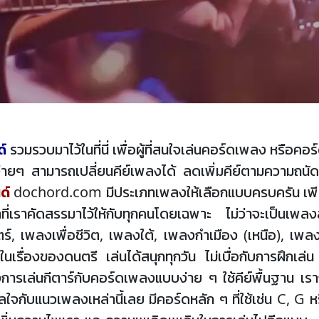
์
รวมรวบมาไว้ในที่นี่ เพื่อผู้ที่สนใจเล่นคอร์ดเพลง หรือ
ยๆ สามารถเปลี่ยนคีย์เพลงได้ ลดเพิ่มคีย์ตามความถนัด 
ด์
dochord.com มีประเภทเพลงให้เลือกแบบครบครัน เพีย
ี่เราคัดสรรมาไว้ให้กับทุกคนโดยเฉพาะ ไม่ว่าจะเป็นเพ
เพลงเพื่อชีวิต, เพลงใต้, เพลงกำเมือง (เหนือ), เพลงล
ในเรื่องของดนตรี เล่นได้สนุกทุกวัน ไม่เบื่อกับการฝึก
องการเล่นกีตาร์กับคอร์ดเพลงแบบง่าย ๆ ใช้คีย์พื้นฐาน เรา
งกังวลใจกับแนวเพลงเหล่านี้เลย มีคอร์ดหลัก ๆ ที่ใช้เช่น C