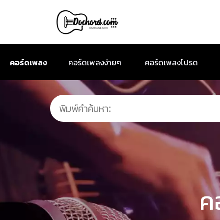
คอร์ดเพลง
คอร์ดเพลงง่ายๆ
คอร์ดเพลงโปรด
ค