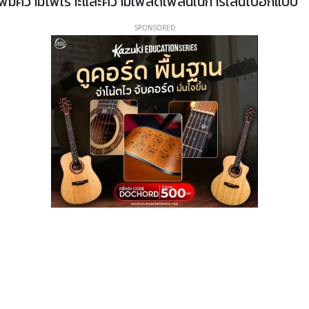
ก็เพิ่มความไพเราะและความเพลิดเพลินในการเล่นไปอีกแบบ
SPONSORED