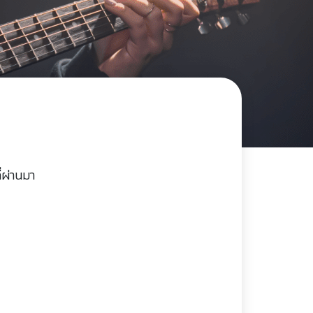
่ผ่านมา
)