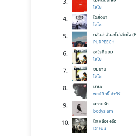
3.
โลโซ
ใจสั่งมา
4.
โลโซ
กลัวว่าฉันจะไม่เสียใจ (
5.
PURPEECH
อะไรก็ยอม
6.
โลโซ
ซมซาน
7.
โลโซ
มานะ
8.
พงษ์สิทธิ์ คำภีร์
ความรัก
9.
bodyslam
ใจเหลือเหลือ
10.
Dr.Fuu