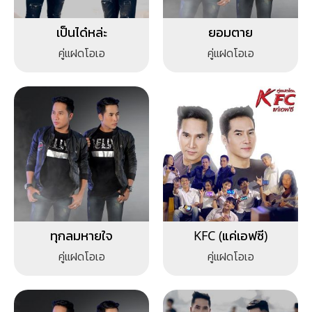
เป็นได๋หล่ะ
ยอมตาย
คู่แฝดโอเอ
คู่แฝดโอเอ
ทุกลมหายใจ
KFC (แค่เอฟซี)
คู่แฝดโอเอ
คู่แฝดโอเอ