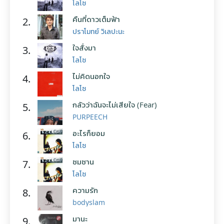
โลโซ
คืนที่ดาวเต็มฟ้า
2.
ปราโมทย์ วิเลปะนะ
ใจสั่งมา
3.
โลโซ
ไม่คิดนอกใจ
4.
โลโซ
กลัวว่าฉันจะไม่เสียใจ (Fear)
5.
PURPEECH
อะไรก็ยอม
6.
โลโซ
ซมซาน
7.
โลโซ
ความรัก
8.
bodyslam
มานะ
9.