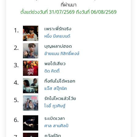
ที่ผ่านมา
ตั้งแต่ช่วงวันที่ 31/07/2569 ถึงวันที่ 06/08/2569
เพราะพี่รักจริง
1.
หนึ่ง บีเคแบนด์
บุญผลาบ่ฮอด
2.
อ้ายแมน ภิสิทธิ์พงษ์
พอได้เสียว
3.
ดิด คิตตี้
ทิ้งกันไม่ได้หรอก
4.
แจ๊ส สปุ๊กนิค
รักไม่ไหวแล้วโว้ย
5.
โจอี้ ภูวศิษฐ์
ระเบิดเวลา
6.
ศาล สานศิลป์
ภวังค์จิต