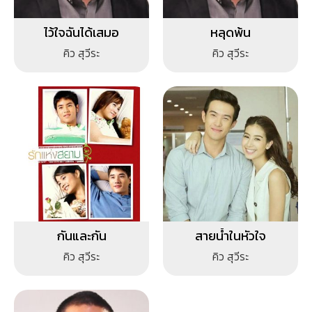
ไว้ใจฉันได้เสมอ
หลุดพ้น
คิว สุวีระ
คิว สุวีระ
กันและกัน
สายน้ำในหัวใจ
คิว สุวีระ
คิว สุวีระ