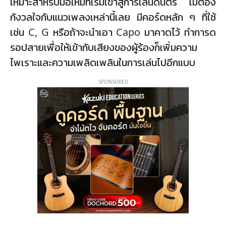
เหมาะสำหรับมือใหม่ที่เริ่มเข้าสู่การเล่นดนตรี ไม่ต้อง
กังวลใจกับแนวเพลงเหล่านี้เลย มีคอร์ดหลัก ๆ ที่ใช้
เช่น C, G หรือถ้าจะนำเอา Capo มาคาดไว้ ทำการด
รอปสายเพื่อให้เข้ากับเสียงของผู้ร้องก็เพิ่มความ
ไพเราะและความเพลิดเพลินในการเล่นไปอีกแบบ
SPONSORED