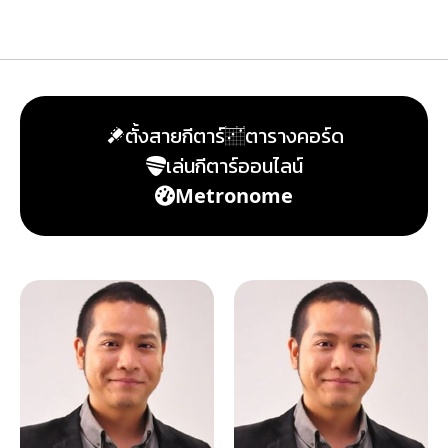
ตั้งสายกีตาร์
ตารางคอร์ด
เล่นกีตาร์ออนไลน์
Metronome