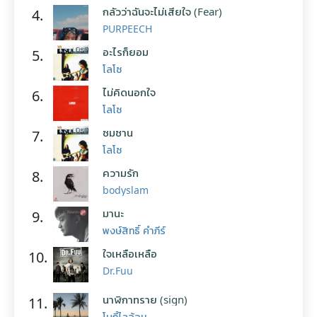
กลัวว่าฉันจะไม่เสียใจ (Fear)
4.
PURPEECH
อะไรก็ยอม
5.
โลโซ
ไม่คิดนอกใจ
6.
โลโซ
ซมซาน
7.
โลโซ
ความรัก
8.
bodyslam
มานะ
9.
พงษ์สิทธิ์ คำภีร์
ใจเหลือเหลือ
10.
Dr.Fuu
นาฬิกาทราย (sign)
11.
โบกี้ไลอ้อน