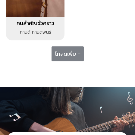
คนสำคัญชั่วคราว
กานต์ กานตพนธ์
โหลดเพิ่ม +