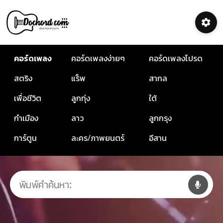
คอร์ดเพลง
คอร์ดเพลงง่ายๆ
คอร์ดเพลงโปรด
สตริง
แร็พ
สากล
เพื่อชีวิต
ลูกทุ่ง
ใต้
กำเมือง
ลาว
ลูกกรุง
การ์ตูน
ละคร/ภาพยนตร์
อีสาน