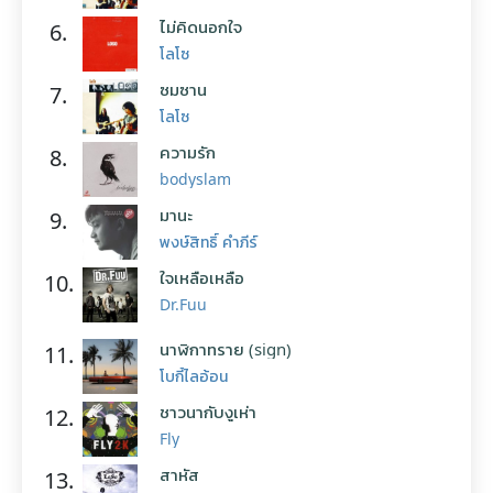
ไม่คิดนอกใจ
6.
โลโซ
ซมซาน
7.
โลโซ
ความรัก
8.
bodyslam
มานะ
9.
พงษ์สิทธิ์ คำภีร์
ใจเหลือเหลือ
10.
Dr.Fuu
นาฬิกาทราย (sign)
11.
โบกี้ไลอ้อน
ชาวนากับงูเห่า
12.
Fly
สาหัส
13.