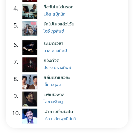
ทิ้งกันไม่ได้หรอก
4.
แจ๊ส สปุ๊กนิค
รักไม่ไหวแล้วโว้ย
5.
โจอี้ ภูวศิษฐ์
ระเบิดเวลา
6.
ศาล สานศิลป์
ภวังค์จิต
7.
ปราง ปรางทิพย์
สิลืมเขาแล้วล่ะ
8.
เน็ค นฤพล
แพ้แล้วพาล
9.
ไอซ์ ศรัณยู
เจ้าสาวที่กลัวฝน
10.
เต๋อ เรวัต พุทธินันท์