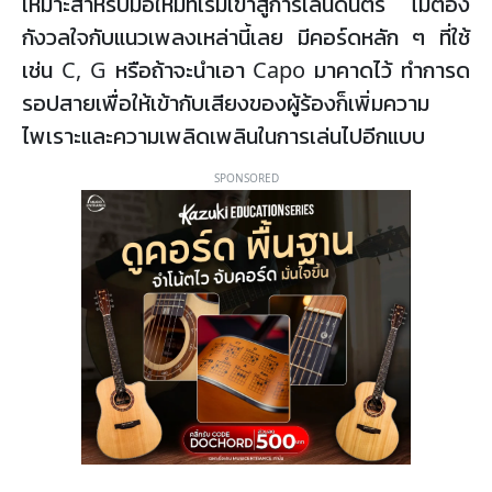
เหมาะสำหรับมือใหม่ที่เริ่มเข้าสู่การเล่นดนตรี ไม่ต้อง
กังวลใจกับแนวเพลงเหล่านี้เลย มีคอร์ดหลัก ๆ ที่ใช้
เช่น C, G หรือถ้าจะนำเอา Capo มาคาดไว้ ทำการด
รอปสายเพื่อให้เข้ากับเสียงของผู้ร้องก็เพิ่มความ
ไพเราะและความเพลิดเพลินในการเล่นไปอีกแบบ
SPONSORED