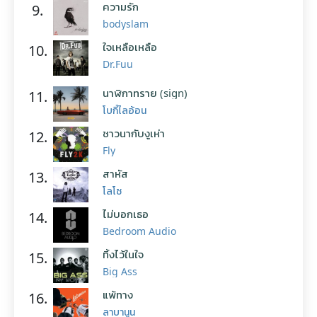
ความรัก
9.
bodyslam
ใจเหลือเหลือ
10.
Dr.Fuu
นาฬิกาทราย (sign)
11.
โบกี้ไลอ้อน
ชาวนากับงูเห่า
12.
Fly
สาหัส
13.
โลโซ
ไม่บอกเธอ
14.
Bedroom Audio
ทิ้งไว้ในใจ
15.
Big Ass
แพ้ทาง
16.
ลาบานูน