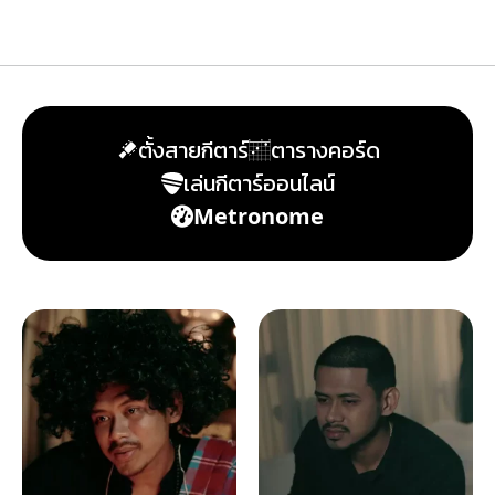
ตั้งสายกีตาร์
ตารางคอร์ด
เล่นกีตาร์ออนไลน์
Metronome