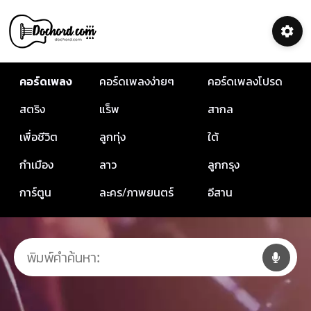
คอร์ดเพลง
คอร์ดเพลงง่ายๆ
คอร์ดเพลงโปรด
สตริง
แร็พ
สากล
เพื่อชีวิต
ลูกทุ่ง
ใต้
กำเมือง
ลาว
ลูกกรุง
การ์ตูน
ละคร/ภาพยนตร์
อีสาน