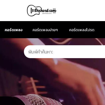
คอร์ดเพลง
คอร์ดเพลงง่ายๆ
คอร์ดเพลงโปรด