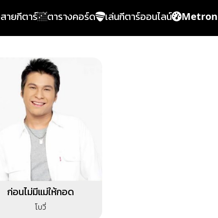
้งสายกีตาร์
ตารางคอร์ด
เล่นกีตาร์ออนไลน์
Metro
ก่อนไม่มีแม่ให้กอด
โบวี่