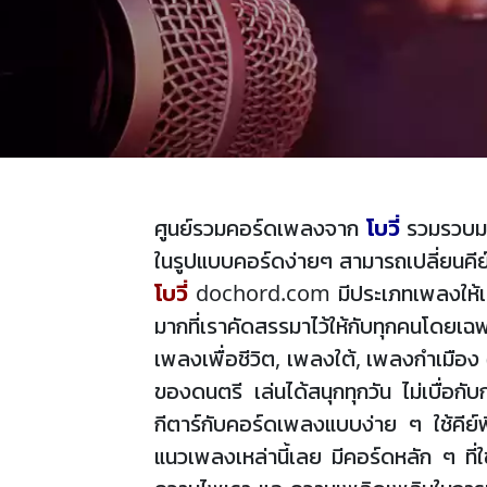
ศูนย์รวมคอร์ดเพลงจาก
โบวี่
รวมรวบมาไ
ในรูปแบบคอร์ดง่ายๆ สามารถเปลี่ยนคีย์
โบวี่
dochord.com มีประเภทเพลงให้เล
มากที่เราคัดสรรมาไว้ให้กับทุกคนโดยเ
เพลงเพื่อชีวิต, เพลงใต้, เพลงกำเมือง 
ของดนตรี เล่นได้สนุกทุกวัน ไม่เบื่อก
กีตาร์กับคอร์ดเพลงแบบง่าย ๆ ใช้คีย์พื้
แนวเพลงเหล่านี้เลย มีคอร์ดหลัก ๆ ที่