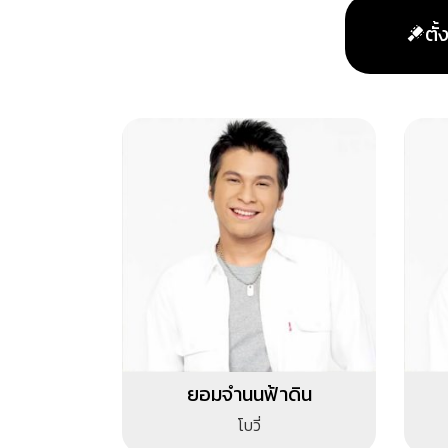
ตั
ยอมจำนนฟ้าดิน
โบวี่