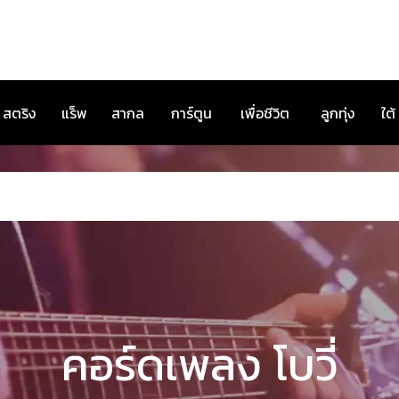
สตริง
แร็พ
สากล
การ์ตูน
เพื่อชีวิต
ลูกทุ่ง
ใต้
คอร์ดเพลง โบวี่