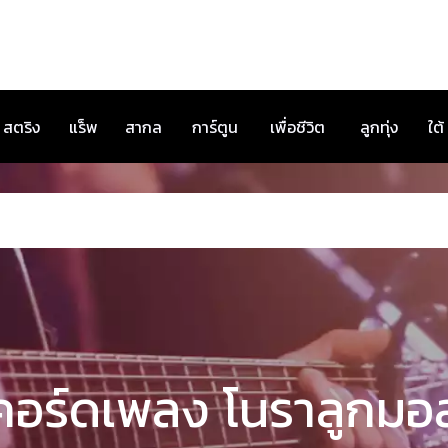
สตริง
แร็พ
สากล
การ์ตูน
เพื่อชีวิต
ลูกทุ่ง
ใต้
คอร์ดเพลง โนราลูกมอ