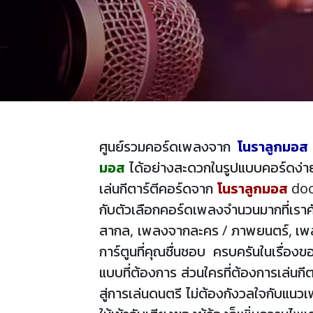
ศูนย์รวมคอร์ดเพลงจาก
โนราลูกมอส
มอส
ได้อย่างสะดวกในรูปแบบคอร์ดง่ายๆ
เล่นกีตาร์ตีคอร์ดจาก
โนราลูกมอส
doc
กับตัวเลือกคอร์ดเพลงจำนวนมากที่เรา
สากล, เพลงจากละคร / ภาพยนตร์, เพลงเ
การ์ตูนที่คุณชื่นชอบ ครบครันในเรื่อง
แบบที่ต้องการ ส่วนใครที่ต้องการเล่นกีต
สู่การเล่นดนตรี ไม่ต้องกังวลใจกับแนว