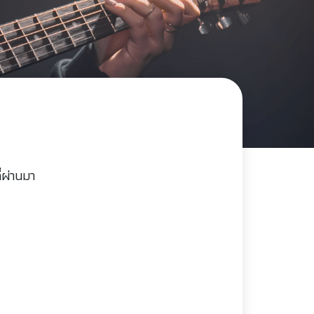
่ผ่านมา
)