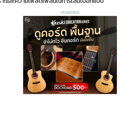
ไพเราะและความเพลิดเพลินในการเล่นไปอีกแบบ
SPONSORED