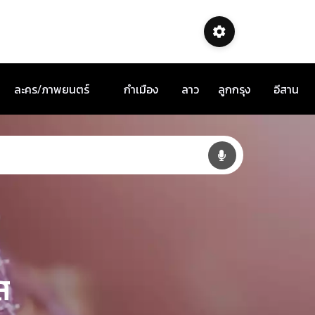
ละคร/ภาพยนตร์
กำเมือง
ลาว
ลูกกรุง
อีสาน
ส