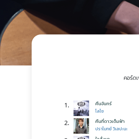
คอร์ดเ
คืนจันทร์
1.
โลโซ
คืนที่ดาวเต็มฟ้า
2.
ปราโมทย์ วิเลปะนะ
ใจสั่งมา