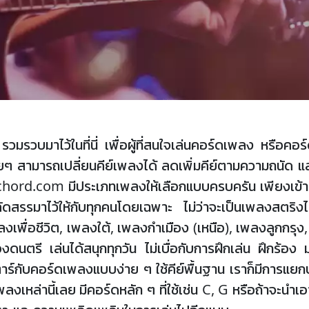
รวมรวบมาไว้ในที่นี่ เพื่อผู้ที่สนใจเล่นคอร์ดเพลง หรือ
 สามารถเปลี่ยนคีย์เพลงได้ ลดเพิ่มคีย์ตามความถนัด แล
hord.com มีประเภทเพลงให้เลือกแบบครบครัน เพียงเข้า
คัดสรรมาไว้ให้กับทุกคนโดยเฉพาะ ไม่ว่าจะเป็นเพลงสตร
พื่อชีวิต, เพลงใต้, เพลงกำเมือง (เหนือ), เพลงลูกกรุง
ของดนตรี เล่นได้สนุกทุกวัน ไม่เบื่อกับการฝึกเล่น ฝึกร
าร์กับคอร์ดเพลงแบบง่าย ๆ ใช้คีย์พื้นฐาน เราก็มีการแยกประเ
เพลงเหล่านี้เลย มีคอร์ดหลัก ๆ ที่ใช้เช่น C, G หรือถ้าจะ