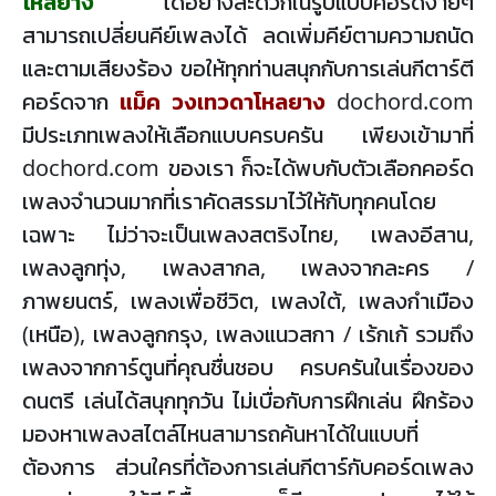
โหลยาง
ได้อย่างสะดวกในรูปแบบคอร์ดง่ายๆ
สามารถเปลี่ยนคีย์เพลงได้ ลดเพิ่มคีย์ตามความถนัด
และตามเสียงร้อง ขอให้ทุกท่านสนุกกับการเล่นกีตาร์ตี
คอร์ดจาก
แม็ค วงเทวดาโหลยาง
dochord.com
มีประเภทเพลงให้เลือกแบบครบครัน เพียงเข้ามาที่
dochord.com ของเรา ก็จะได้พบกับตัวเลือกคอร์ด
เพลงจำนวนมากที่เราคัดสรรมาไว้ให้กับทุกคนโดย
เฉพาะ ไม่ว่าจะเป็นเพลงสตริงไทย, เพลงอีสาน,
เพลงลูกทุ่ง, เพลงสากล, เพลงจากละคร /
ภาพยนตร์, เพลงเพื่อชีวิต, เพลงใต้, เพลงกำเมือง
(เหนือ), เพลงลูกกรุง, เพลงแนวสกา / เร้กเก้ รวมถึง
เพลงจากการ์ตูนที่คุณชื่นชอบ ครบครันในเรื่องของ
ดนตรี เล่นได้สนุกทุกวัน ไม่เบื่อกับการฝึกเล่น ฝึกร้อง
มองหาเพลงสไตล์ไหนสามารถค้นหาได้ในแบบที่
ต้องการ ส่วนใครที่ต้องการเล่นกีตาร์กับคอร์ดเพลง