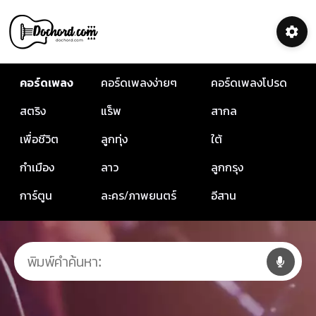
คอร์ดเพลง
คอร์ดเพลงง่ายๆ
คอร์ดเพลงโปรด
สตริง
แร็พ
สากล
เพื่อชีวิต
ลูกทุ่ง
ใต้
กำเมือง
ลาว
ลูกกรุง
การ์ตูน
ละคร/ภาพยนตร์
อีสาน