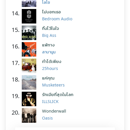
โลโซ
ไม่บอกเธอ
14.
Bedroom Audio
ทิ้งไว้ในใจ
15.
Big Ass
แพ้ทาง
16.
ลาบานูน
ทำได้เพียง
17.
25hours
แค่คุณ
18.
Musketeers
รักเมียที่สุดในโลก
19.
ILLSLICK
Wonderwall
20.
Oasis