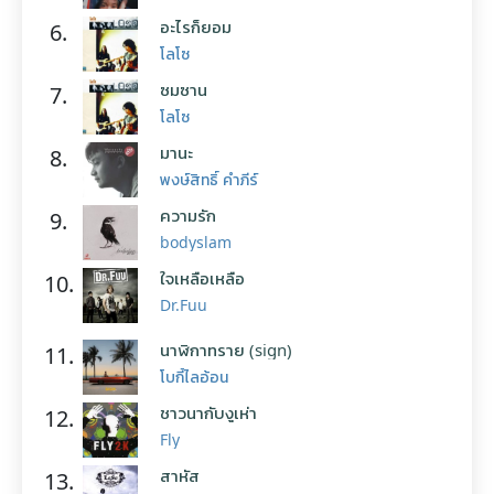
อะไรก็ยอม
6.
โลโซ
ซมซาน
7.
โลโซ
มานะ
8.
พงษ์สิทธิ์ คำภีร์
ความรัก
9.
bodyslam
ใจเหลือเหลือ
10.
Dr.Fuu
นาฬิกาทราย (sign)
11.
โบกี้ไลอ้อน
ชาวนากับงูเห่า
12.
Fly
สาหัส
13.