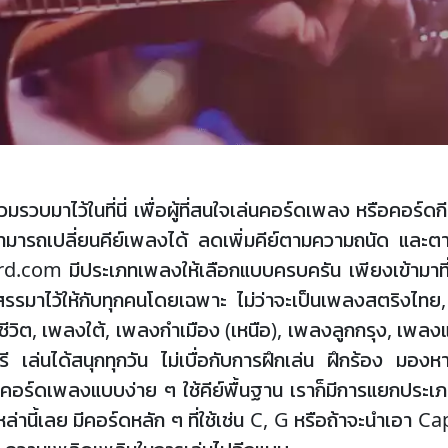
มรวบมาไว้ในที่นี่ เพื่อผู้ที่สนใจเล่นคอร์ดเพลง หรือคอร
ารถเปลี่ยนคีย์เพลงได้ ลดเพิ่มคีย์ตามความถนัด และตาม
.com มีประเภทเพลงให้เลือกแบบครบครัน เพียงเข้ามาท
สรรมาไว้ให้กับทุกคนโดยเฉพาะ ไม่ว่าจะเป็นเพลงสตริงไทย
วิต, เพลงใต้, เพลงกำเมือง (เหนือ), เพลงลูกกรุง, เพลงแ
ี เล่นได้สนุกทุกวัน ไม่เบื่อกับการฝึกเล่น ฝึกร้อง มอ
คอร์ดเพลงแบบง่าย ๆ ใช้คีย์พื้นฐาน เราก็มีการแยกประเภทไว้ใ
่านี้เลย มีคอร์ดหลัก ๆ ที่ใช้เช่น C, G หรือถ้าจะนำเอา 