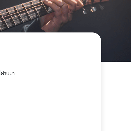
่ผ่านมา
)