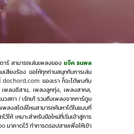
์ดกีตาร์ สามารถเล่นเพลงของ
แจ๊ค ธนพล
เสียงร้อง ขอให้ทุกท่านสนุกกับการเล่น
ี่ dochord.com ของเรา ก็จะได้พบกับ
, เพลงอีสาน, เพลงลูกทุ่ง, เพลงสากล,
นวสกา / เร้กเก้ รวมถึงเพลงจากการ์ตูน
งหาเพลงสไตล์ไหนสามารถค้นหาได้ในแบบที่
ห้ เหมาะสำหรับมือใหม่ที่เริ่มเข้าสู่การ
Capo มาคาดไว้ ทำการดรอปสายเพื่อให้เข้า