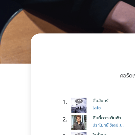
คอร์ดเ
คืนจันทร์
1.
โลโซ
คืนที่ดาวเต็มฟ้า
2.
ปราโมทย์ วิเลปะนะ
ใจสั่งมา