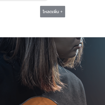
โหลดเพิ่ม +