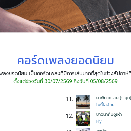
คอร์ดเพลงยอดนิยม
พลงยอดนิยม เป็นคอร์ดเพลงที่มีการเล่นมากที่สุดในช่วงสัปดาห์ที
ตั้งแต่ช่วงวันที่ 30/07/2569 ถึงวันที่ 05/08/2569
นาฬิกาทราย (sign
11.
โบกี้ไลอ้อน
ชาวนากับงูเห่า
12.
Fly
สาหัส