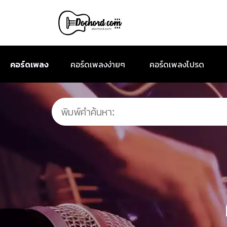
คอร์ดเพลง
คอร์ดเพลงง่ายๆ
คอร์ดเพลงโปรด