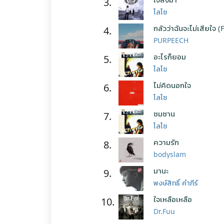
3.
โลโซ
กลัวว่าฉันจะไม่เสียใจ (
4.
PURPEECH
อะไรก็ยอม
5.
โลโซ
ไม่คิดนอกใจ
6.
โลโซ
ซมซาน
7.
โลโซ
ความรัก
8.
bodyslam
มานะ
9.
พงษ์สิทธิ์ คำภีร์
ใจเหลือเหลือ
10.
Dr.Fuu