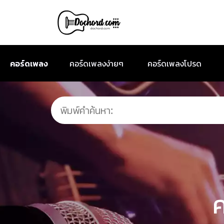
คอร์ดเพลง
คอร์ดเพลงง่ายๆ
คอร์ดเพลงโปรด
ค