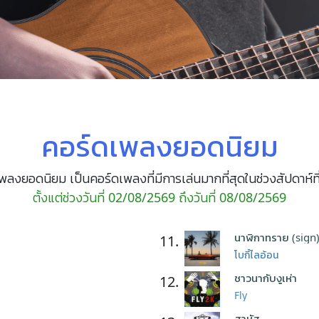
คอร์ดเพลงยอดนิยม
พลงยอดนิยม เป็นคอร์ดเพลงที่มีการเล่นมากที่สุดในช่วงสัปดาห์ที
ตั้งแต่ช่วงวันที่ 02/08/2569 ถึงวันที่ 08/08/2569
นาฬิกาทราย (sign
11.
โบกี้ไลอ้อน
ชาวนากับงูเห่า
12.
Fly
สาหัส