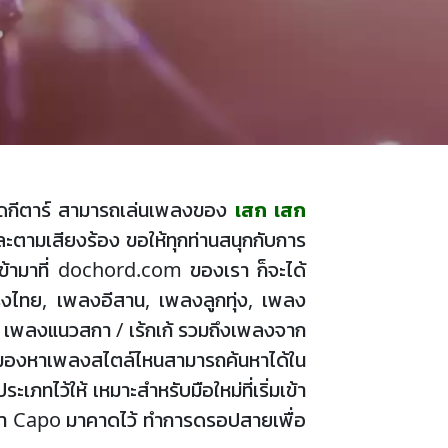
คอร์ดกีตาร์ สามารถเล่นเพลงของ
เสก เสก
ะตามเสียงร้อง ขอให้ทุกท่านสนุกกับการ
้ามาที่ dochord.com ของเรา ก็จะได้
ิงไทย, เพลงอีสาน, เพลงลูกทุ่ง, เพลง
, เพลงแนวสกา / เร้กเก้ รวมถึงเพลงจาก
้อง มองหาเพลงสไตล์ไหนสามารถค้นหาได้ใน
ภทไว้ให้ เหมาะสำหรับมือใหม่ที่เริ่มเข้า
นำเอา Capo มาคาดไว้ ทำการดรอปสายเพื่อ