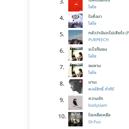
3.
โลโซ
ใจสั่งมา
4.
โลโซ
กลัวว่าฉันจะไม่เสียใจ (
5.
PURPEECH
อะไรก็ยอม
6.
โลโซ
ซมซาน
7.
โลโซ
มานะ
8.
พงษ์สิทธิ์ คำภีร์
ความรัก
9.
bodyslam
ใจเหลือเหลือ
10.
Dr.Fuu