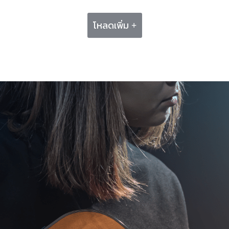
โหลดเพิ่ม +