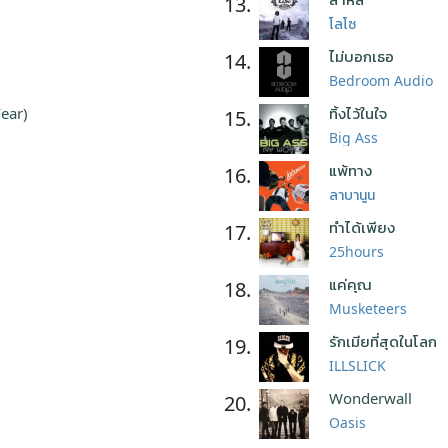
13.
โลโซ
ไม่บอกเธอ
14.
Bedroom Audio
Fear)
ทิ้งไว้ในใจ
15.
Big Ass
แพ้ทาง
16.
ลาบานูน
ทำได้เพียง
17.
25hours
แค่คุณ
18.
Musketeers
รักเมียที่สุดในโลก
19.
ILLSLICK
Wonderwall
20.
Oasis