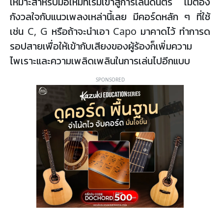
เหมาะสำหรับมือใหม่ที่เริ่มเข้าสู่การเล่นดนตรี ไม่ต้อง
กังวลใจกับแนวเพลงเหล่านี้เลย มีคอร์ดหลัก ๆ ที่ใช้
เช่น C, G หรือถ้าจะนำเอา Capo มาคาดไว้ ทำการด
รอปสายเพื่อให้เข้ากับเสียงของผู้ร้องก็เพิ่มความ
ไพเราะและความเพลิดเพลินในการเล่นไปอีกแบบ
SPONSORED