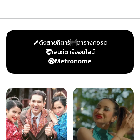
ตั้งสายกีตาร์
ตารางคอร์ด
เล่นกีตาร์ออนไลน์
Metronome