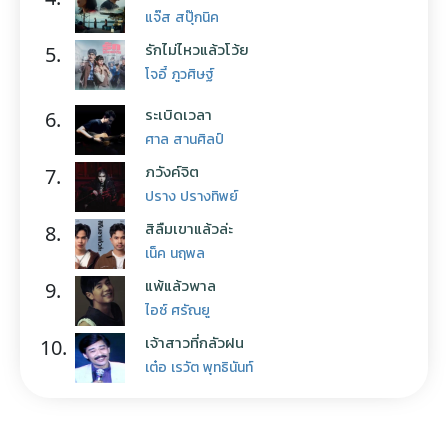
แจ๊ส สปุ๊กนิค
รักไม่ไหวแล้วโว้ย
5.
โจอี้ ภูวศิษฐ์
ระเบิดเวลา
6.
ศาล สานศิลป์
ภวังค์จิต
7.
ปราง ปรางทิพย์
สิลืมเขาแล้วล่ะ
8.
เน็ค นฤพล
แพ้แล้วพาล
9.
ไอซ์ ศรัณยู
เจ้าสาวที่กลัวฝน
10.
เต๋อ เรวัต พุทธินันท์