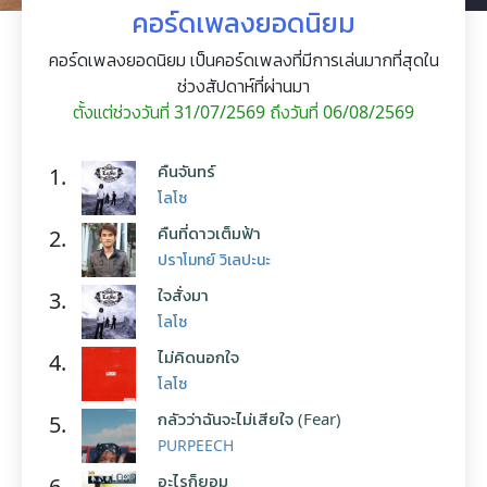
คอร์ดเพลงยอดนิยม
คอร์ดเพลงยอดนิยม เป็นคอร์ดเพลงที่มีการเล่นมากที่สุดใน
ช่วงสัปดาห์ที่ผ่านมา
ตั้งแต่ช่วงวันที่ 31/07/2569 ถึงวันที่ 06/08/2569
คืนจันทร์
1.
โลโซ
คืนที่ดาวเต็มฟ้า
2.
ปราโมทย์ วิเลปะนะ
ใจสั่งมา
3.
โลโซ
ไม่คิดนอกใจ
4.
โลโซ
กลัวว่าฉันจะไม่เสียใจ (Fear)
5.
PURPEECH
อะไรก็ยอม
6.