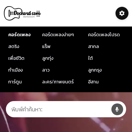
คอร์ดเพลง
คอร์ดเพลงง่ายๆ
คอร์ดเพลงโปรด
สตริง
แร็พ
สากล
เพื่อชีวิต
ลูกทุ่ง
ใต้
กำเมือง
ลาว
ลูกกรุง
การ์ตูน
ละคร/ภาพยนตร์
อีสาน