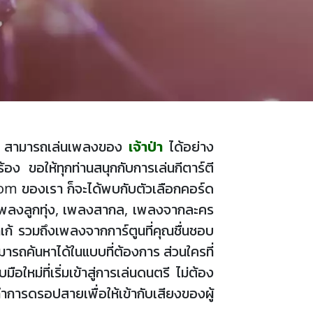
ตาร์ สามารถเล่นเพลงของ
เจ้าป่า
ได้อย่าง
ง ขอให้ทุกท่านสนุกกับการเล่นกีตาร์ตี
m ของเรา ก็จะได้พบกับตัวเลือกคอร์ด
 เพลงลูกทุ่ง, เพลงสากล, เพลงจากละคร
เก้ รวมถึงเพลงจากการ์ตูนที่คุณชื่นชอบ
มารถค้นหาได้ในแบบที่ต้องการ ส่วนใครที่
ใหม่ที่เริ่มเข้าสู่การเล่นดนตรี ไม่ต้อง
ำการดรอปสายเพื่อให้เข้ากับเสียงของผู้