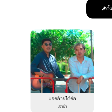
ตั
บอกอ้ายได้ก่อ
เจ้าป่า