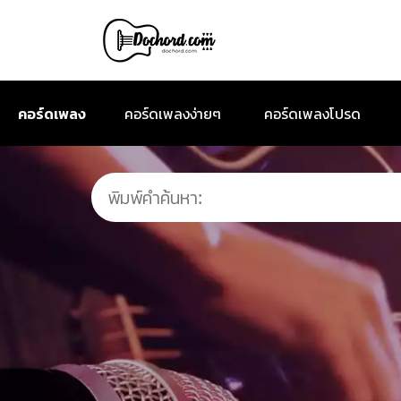
คอร์ดเพลง
คอร์ดเพลงง่ายๆ
คอร์ดเพลงโปรด