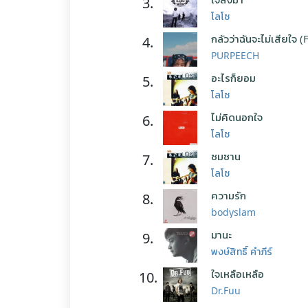
3.
โลโซ
กลัวว่าฉันจะไม่เสียใจ (
4.
PURPEECH
อะไรก็ยอม
5.
โลโซ
ไม่คิดนอกใจ
6.
โลโซ
ซมซาน
7.
โลโซ
ความรัก
8.
bodyslam
มานะ
9.
พงษ์สิทธิ์ คำภีร์
ใจเหลือเหลือ
10.
Dr.Fuu