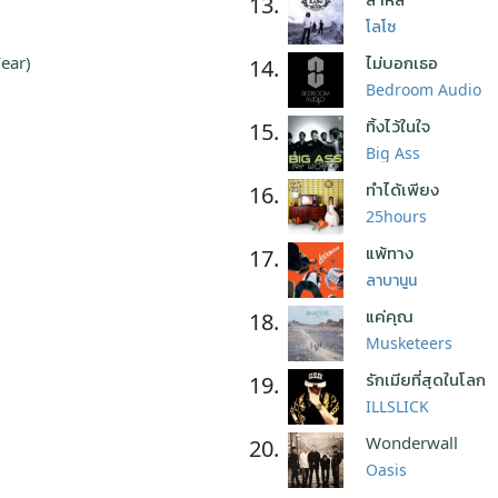
13.
โลโซ
Fear)
ไม่บอกเธอ
14.
Bedroom Audio
ทิ้งไว้ในใจ
15.
Big Ass
ทำได้เพียง
16.
25hours
แพ้ทาง
17.
ลาบานูน
แค่คุณ
18.
Musketeers
รักเมียที่สุดในโลก
19.
ILLSLICK
Wonderwall
20.
Oasis