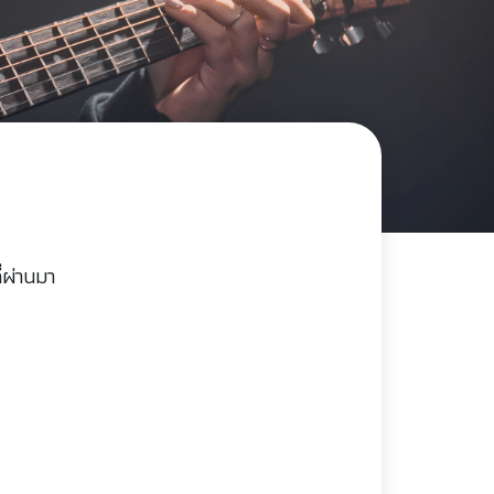
่ผ่านมา
)