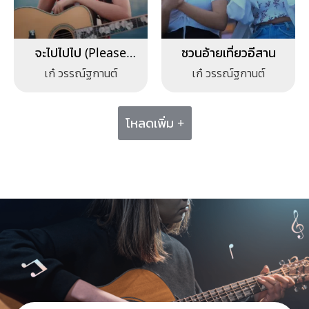
จะไปไปไป (Please
ชวนอ้ายเที่ยวอีสาน
Don’t Go)
เก๋ วรรณ์ฐกานต์
เก๋ วรรณ์ฐกานต์
โหลดเพิ่ม +