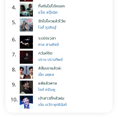
ทิ้งกันไม่ได้หรอก
4.
แจ๊ส สปุ๊กนิค
รักไม่ไหวแล้วโว้ย
5.
โจอี้ ภูวศิษฐ์
ระเบิดเวลา
6.
ศาล สานศิลป์
ภวังค์จิต
7.
ปราง ปรางทิพย์
สิลืมเขาแล้วล่ะ
8.
เน็ค นฤพล
แพ้แล้วพาล
9.
ไอซ์ ศรัณยู
เจ้าสาวที่กลัวฝน
10.
เต๋อ เรวัต พุทธินันท์