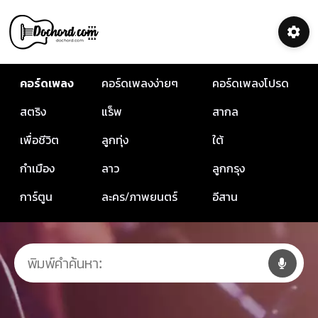
คอร์ดเพลง
คอร์ดเพลงง่ายๆ
คอร์ดเพลงโปรด
สตริง
แร็พ
สากล
เพื่อชีวิต
ลูกทุ่ง
ใต้
กำเมือง
ลาว
ลูกกรุง
การ์ตูน
ละคร/ภาพยนตร์
อีสาน