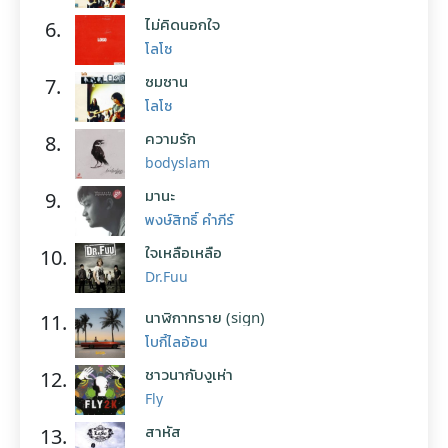
ไม่คิดนอกใจ
6.
โลโซ
ซมซาน
7.
โลโซ
ความรัก
8.
bodyslam
มานะ
9.
พงษ์สิทธิ์ คำภีร์
ใจเหลือเหลือ
10.
Dr.Fuu
นาฬิกาทราย (sign)
11.
โบกี้ไลอ้อน
ชาวนากับงูเห่า
12.
Fly
สาหัส
13.