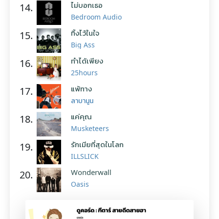
ไม่บอกเธอ
14.
Bedroom Audio
ทิ้งไว้ในใจ
15.
Big Ass
ทำได้เพียง
16.
25hours
แพ้ทาง
17.
ลาบานูน
แค่คุณ
18.
Musketeers
รักเมียที่สุดในโลก
19.
ILLSLICK
Wonderwall
20.
Oasis