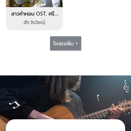
ลาวคำหอม OST. ศรีอ
โยธยา
ฮัท จิรวิชญ์
โหลดเพิ่ม +