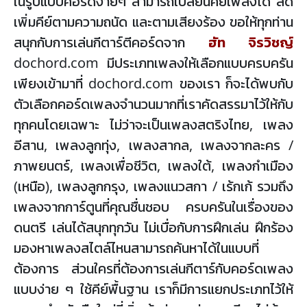
ในรูปแบบคอร์ดง่ายๆ สามารถเปลี่ยนคีย์เพลงได้ ลด
เพิ่มคีย์ตามความถนัด และตามเสียงร้อง ขอให้ทุกท่าน
สนุกกับการเล่นกีตาร์ตีคอร์ดจาก
ฮัท จิรวิชญ์
dochord.com มีประเภทเพลงให้เลือกแบบครบครัน
เพียงเข้ามาที่ dochord.com ของเรา ก็จะได้พบกับ
ตัวเลือกคอร์ดเพลงจำนวนมากที่เราคัดสรรมาไว้ให้กับ
ทุกคนโดยเฉพาะ ไม่ว่าจะเป็นเพลงสตริงไทย, เพลง
อีสาน, เพลงลูกทุ่ง, เพลงสากล, เพลงจากละคร /
ภาพยนตร์, เพลงเพื่อชีวิต, เพลงใต้, เพลงกำเมือง
(เหนือ), เพลงลูกกรุง, เพลงแนวสกา / เร้กเก้ รวมถึง
เพลงจากการ์ตูนที่คุณชื่นชอบ ครบครันในเรื่องของ
ดนตรี เล่นได้สนุกทุกวัน ไม่เบื่อกับการฝึกเล่น ฝึกร้อง
มองหาเพลงสไตล์ไหนสามารถค้นหาได้ในแบบที่
ต้องการ ส่วนใครที่ต้องการเล่นกีตาร์กับคอร์ดเพลง
แบบง่าย ๆ ใช้คีย์พื้นฐาน เราก็มีการแยกประเภทไว้ให้