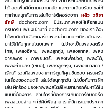
สะดวกในรูปแบบคอร์ดง่ายๆ สามารถเปลี่ยนคีย์เพลง
ได้ ลดเพิ่มคีย์ตามความถนัด และตามเสียงร้อง ขอให้
ทุกท่านสนุกกับการเล่นกีตาร์ตีคอร์ดจาก
หลิว วชิรา
รักษ์
dochord.com มีประเภทเพลงให้เลือกแบบ
ครบครัน เพียงเข้ามาที่ dochord.com ของเรา ก็จะ
ได้พบกับตัวเลือกคอร์ดเพลงจำนวนมากที่เราคัดสรร
มาไว้ให้กับทุกคนโดยเฉพาะ ไม่ว่าจะเป็นเพลงสตริง
ไทย, เพลงอีสาน, เพลงลูกทุ่ง, เพลงสากล, เพลง
จากละคร / ภาพยนตร์, เพลงเพื่อชีวิต, เพลงใต้,
เพลงกำเมือง (เหนือ), เพลงลูกกรุง, เพลงแนวสกา /
เร้กเก้ รวมถึงเพลงจากการ์ตูนที่คุณชื่นชอบ ครบครัน
ในเรื่องของดนตรี เล่นได้สนุกทุกวัน ไม่เบื่อกับการฝึก
เล่น ฝึกร้อง มองหาเพลงสไตล์ไหนสามารถค้นหาได้ใน
แบบที่ต้องการ ส่วนใครที่ต้องการเล่นกีตาร์กับคอร์ด
เพลงแบบง่าย ๆ ใช้คีย์พื้นฐาน เราก็มีการแยกประเภท