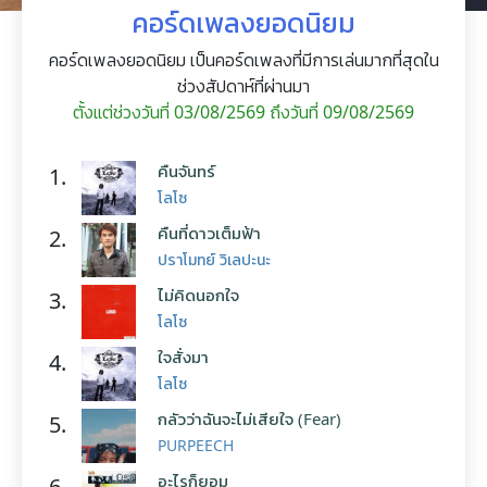
คอร์ดเพลงยอดนิยม
คอร์ดเพลงยอดนิยม เป็นคอร์ดเพลงที่มีการเล่นมากที่สุดใน
ช่วงสัปดาห์ที่ผ่านมา
ตั้งแต่ช่วงวันที่ 03/08/2569 ถึงวันที่ 09/08/2569
คืนจันทร์
1.
โลโซ
คืนที่ดาวเต็มฟ้า
2.
ปราโมทย์ วิเลปะนะ
ไม่คิดนอกใจ
3.
โลโซ
ใจสั่งมา
4.
โลโซ
กลัวว่าฉันจะไม่เสียใจ (Fear)
5.
PURPEECH
อะไรก็ยอม
6.