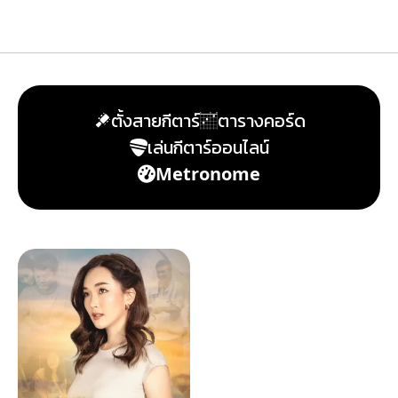
ตั้งสายกีตาร์
ตารางคอร์ด
เล่นกีตาร์ออนไลน์
Metronome