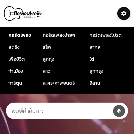
คอร์ดเพลง
คอร์ดเพลงง่ายๆ
คอร์ดเพลงโปรด
สตริง
แร็พ
สากล
เพื่อชีวิต
ลูกทุ่ง
ใต้
กำเมือง
ลาว
ลูกกรุง
การ์ตูน
ละคร/ภาพยนตร์
อีสาน