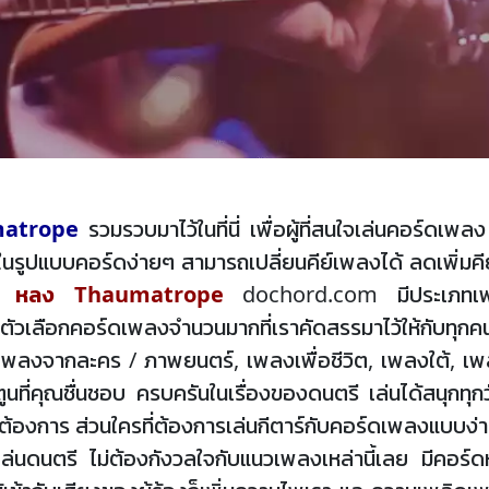
atrope
รวมรวบมาไว้ในที่นี่ เพื่อผู้ที่สนใจเล่นคอร์ดเ
นรูปแบบคอร์ดง่ายๆ สามารถเปลี่ยนคีย์เพลงได้ ลดเพิ่มค
าก
หลง Thaumatrope
dochord.com มีประเภทเพลงใ
เลือกคอร์ดเพลงจำนวนมากที่เราคัดสรรมาไว้ให้กับทุกค
เพลงจากละคร / ภาพยนตร์, เพลงเพื่อชีวิต, เพลงใต้, เพล
นที่คุณชื่นชอบ ครบครันในเรื่องของดนตรี เล่นได้สนุกทุกวั
องการ ส่วนใครที่ต้องการเล่นกีตาร์กับคอร์ดเพลงแบบง่าย
ู่การเล่นดนตรี ไม่ต้องกังวลใจกับแนวเพลงเหล่านี้เลย มีคอร