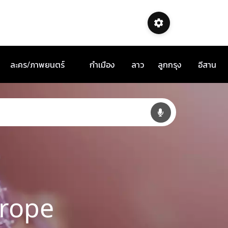
ละคร/ภาพยนตร์
กำเมือง
ลาว
ลูกกรุง
อีสาน
trope