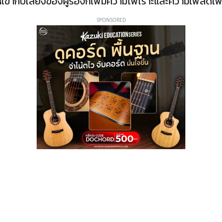
ข้ากับเสียงของผู้ร้องก็เพิ่มความไพเราะและความเพลิดเ
SPONSORED