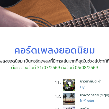
คอร์ดเพลงยอดนิยม
พลงยอดนิยม เป็นคอร์ดเพลงที่มีการเล่นมากที่สุดในช่วงสัปดาห์ที
ตั้งแต่ช่วงวันที่ 31/07/2569 ถึงวันที่ 06/08/2569
ชาวนากับงูเห่า
11.
Fly
นาฬิกาทราย (sign
12.
โบกี้ไลอ้อน
สาหัส