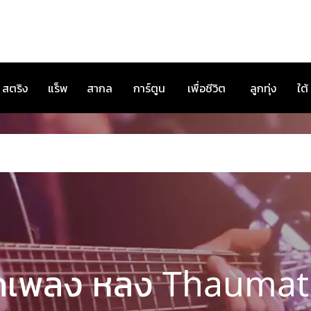
สตริง
แร็พ
สากล
การ์ตูน
เพื่อชีวิต
ลูกทุ่ง
ใต้
ดเพลง หลง Thauma