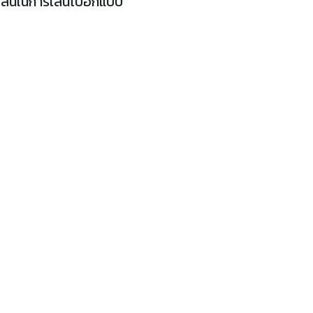
พลินในการเล่นไปอีกแบบ