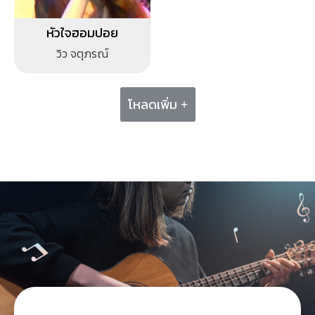
หัวใจฮอมปอย
วิว จตุภรณ์
โหลดเพิ่ม +