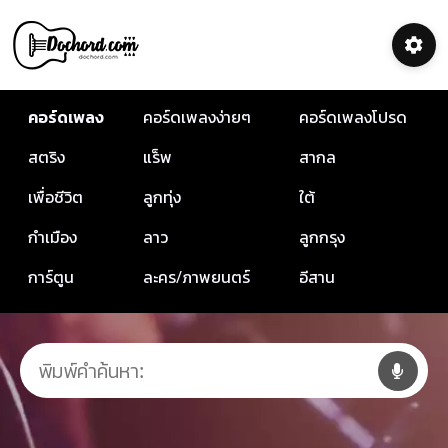
คอร์ดเพลง
คอร์ดเพลงง่ายๆ
คอร์ดเพลงโปรด
สตริง
แร็พ
สากล
เพื่อชีวิต
ลูกทุ่ง
ใต้
กำเมือง
ลาว
ลูกกรุง
การ์ตูน
ละคร/ภาพยนตร์
อีสาน