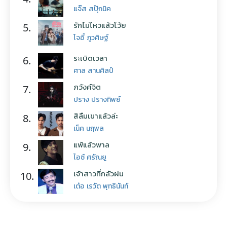
แจ๊ส สปุ๊กนิค
รักไม่ไหวแล้วโว้ย
5.
โจอี้ ภูวศิษฐ์
ระเบิดเวลา
6.
ศาล สานศิลป์
ภวังค์จิต
7.
ปราง ปรางทิพย์
สิลืมเขาแล้วล่ะ
8.
เน็ค นฤพล
แพ้แล้วพาล
9.
ไอซ์ ศรัณยู
เจ้าสาวที่กลัวฝน
10.
เต๋อ เรวัต พุทธินันท์