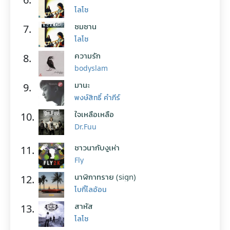
โลโซ
ซมซาน
7.
โลโซ
ความรัก
8.
bodyslam
มานะ
9.
พงษ์สิทธิ์ คำภีร์
ใจเหลือเหลือ
10.
Dr.Fuu
ชาวนากับงูเห่า
11.
Fly
นาฬิกาทราย (sign)
12.
โบกี้ไลอ้อน
สาหัส
13.
โลโซ