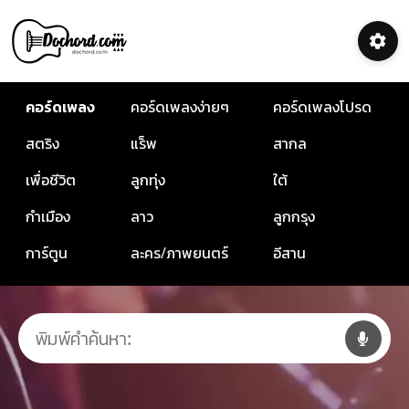
คอร์ดเพลง
คอร์ดเพลงง่ายๆ
คอร์ดเพลงโปรด
สตริง
แร็พ
สากล
เพื่อชีวิต
ลูกทุ่ง
ใต้
กำเมือง
ลาว
ลูกกรุง
การ์ตูน
ละคร/ภาพยนตร์
อีสาน