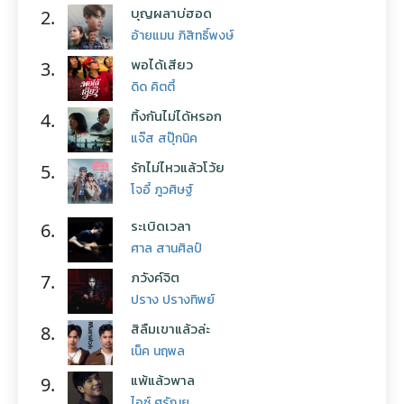
บุญผลาบ่ฮอด
2.
อ้ายแมน ภิสิทธิ์พงษ์
พอได้เสียว
3.
ดิด คิตตี้
ทิ้งกันไม่ได้หรอก
4.
แจ๊ส สปุ๊กนิค
รักไม่ไหวแล้วโว้ย
5.
โจอี้ ภูวศิษฐ์
ระเบิดเวลา
6.
ศาล สานศิลป์
ภวังค์จิต
7.
ปราง ปรางทิพย์
สิลืมเขาแล้วล่ะ
8.
เน็ค นฤพล
แพ้แล้วพาล
9.
ไอซ์ ศรัณยู