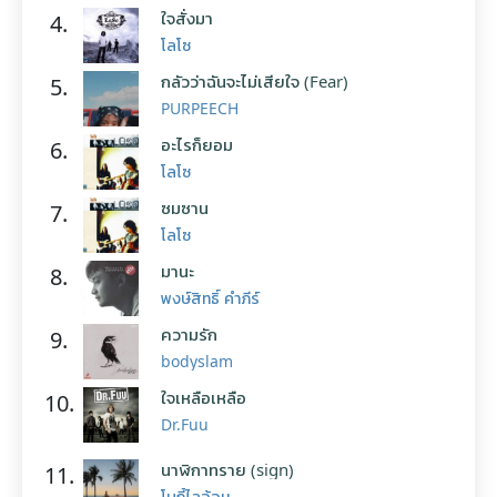
ใจสั่งมา
4.
โลโซ
กลัวว่าฉันจะไม่เสียใจ (Fear)
5.
PURPEECH
อะไรก็ยอม
6.
โลโซ
ซมซาน
7.
โลโซ
มานะ
8.
พงษ์สิทธิ์ คำภีร์
ความรัก
9.
bodyslam
ใจเหลือเหลือ
10.
Dr.Fuu
นาฬิกาทราย (sign)
11.
โบกี้ไลอ้อน