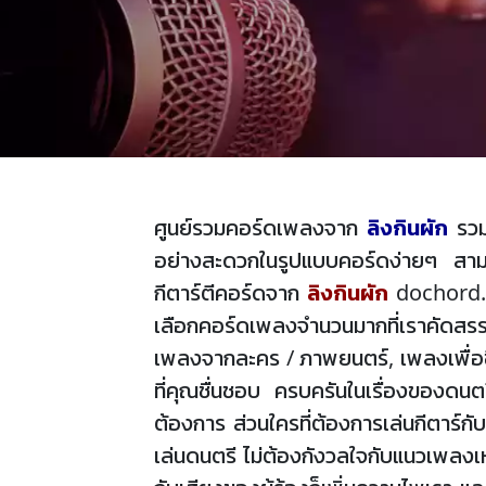
ศูนย์รวมคอร์ดเพลงจาก
ลิงกินผัก
รวมร
อย่างสะดวกในรูปแบบคอร์ดง่ายๆ สามาร
กีตาร์ตีคอร์ดจาก
ลิงกินผัก
dochord.c
เลือกคอร์ดเพลงจำนวนมากที่เราคัดสรร
เพลงจากละคร / ภาพยนตร์, เพลงเพื่อชี
ที่คุณชื่นชอบ ครบครันในเรื่องของดนตร
ต้องการ ส่วนใครที่ต้องการเล่นกีตาร์กับ
เล่นดนตรี ไม่ต้องกังวลใจกับแนวเพลงเหล