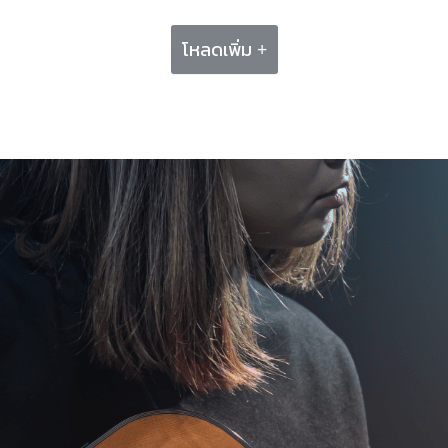
โหลดเพิ่ม +