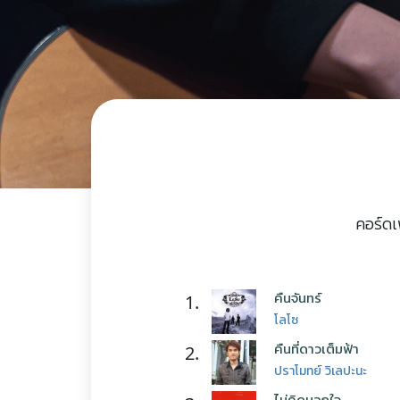
คอร์ดเ
คืนจันทร์
1.
โลโซ
คืนที่ดาวเต็มฟ้า
2.
ปราโมทย์ วิเลปะนะ
ไม่คิดนอกใจ