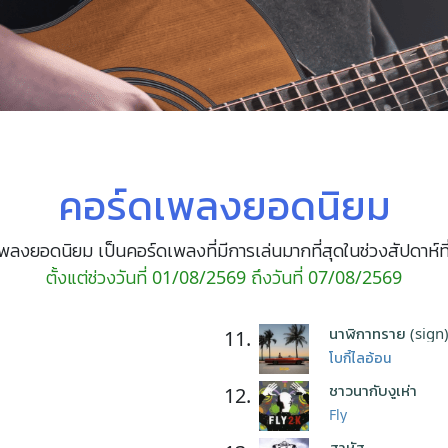
คอร์ดเพลงยอดนิยม
พลงยอดนิยม เป็นคอร์ดเพลงที่มีการเล่นมากที่สุดในช่วงสัปดาห์ที
ตั้งแต่ช่วงวันที่ 01/08/2569 ถึงวันที่ 07/08/2569
นาฬิกาทราย (sign
11.
โบกี้ไลอ้อน
ชาวนากับงูเห่า
12.
Fly
สาหัส