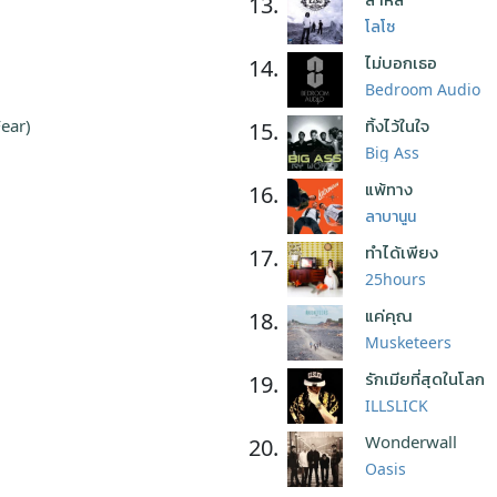
13.
โลโซ
ไม่บอกเธอ
14.
Bedroom Audio
Fear)
ทิ้งไว้ในใจ
15.
Big Ass
แพ้ทาง
16.
ลาบานูน
ทำได้เพียง
17.
25hours
แค่คุณ
18.
Musketeers
รักเมียที่สุดในโลก
19.
ILLSLICK
Wonderwall
20.
Oasis