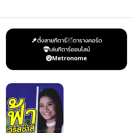
ตั้งสายกีตาร์
ตารางคอร์ด
เล่นกีตาร์ออนไลน์
Metronome