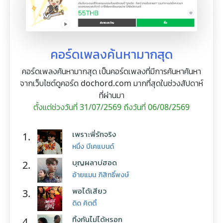
คอร์ดเพลงค้นหามากสุด
คอร์ดเพลงค้นหามากสุด เป็นคอร์ดเพลงที่มีการค้นหาค้นหา
จากเว็บไซต์ดูคอร์ด dochord.com มากที่สุดในช่วงสัปดาห์
ที่ผ่านมา
ตั้งแต่ช่วงวันที่ 31/07/2569 ถึงวันที่ 06/08/2569
เพราะพี่รักจริง
1.
หนึ่ง บีเคแบนด์
บุญผลาบ่ฮอด
2.
อ้ายแมน ภิสิทธิ์พงษ์
พอได้เสียว
3.
ดิด คิตตี้
ทิ้งกันไม่ได้หรอก
4.