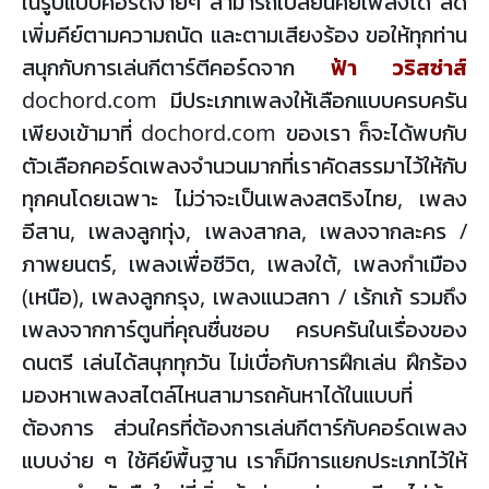
ในรูปแบบคอร์ดง่ายๆ สามารถเปลี่ยนคีย์เพลงได้ ลด
เพิ่มคีย์ตามความถนัด และตามเสียงร้อง ขอให้ทุกท่าน
สนุกกับการเล่นกีตาร์ตีคอร์ดจาก
ฟ้า วริสซ่าส์
dochord.com มีประเภทเพลงให้เลือกแบบครบครัน
เพียงเข้ามาที่ dochord.com ของเรา ก็จะได้พบกับ
ตัวเลือกคอร์ดเพลงจำนวนมากที่เราคัดสรรมาไว้ให้กับ
ทุกคนโดยเฉพาะ ไม่ว่าจะเป็นเพลงสตริงไทย, เพลง
อีสาน, เพลงลูกทุ่ง, เพลงสากล, เพลงจากละคร /
ภาพยนตร์, เพลงเพื่อชีวิต, เพลงใต้, เพลงกำเมือง
(เหนือ), เพลงลูกกรุง, เพลงแนวสกา / เร้กเก้ รวมถึง
เพลงจากการ์ตูนที่คุณชื่นชอบ ครบครันในเรื่องของ
ดนตรี เล่นได้สนุกทุกวัน ไม่เบื่อกับการฝึกเล่น ฝึกร้อง
มองหาเพลงสไตล์ไหนสามารถค้นหาได้ในแบบที่
ต้องการ ส่วนใครที่ต้องการเล่นกีตาร์กับคอร์ดเพลง
แบบง่าย ๆ ใช้คีย์พื้นฐาน เราก็มีการแยกประเภทไว้ให้