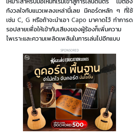
เหมาะสำหรับมือใหม่ที่เริ่มเข้าสู่การเล่นดนตรี ไม่ต้อง
กังวลใจกับแนวเพลงเหล่านี้เลย มีคอร์ดหลัก ๆ ที่ใช้
เช่น C, G หรือถ้าจะนำเอา Capo มาคาดไว้ ทำการด
รอปสายเพื่อให้เข้ากับเสียงของผู้ร้องก็เพิ่มความ
ไพเราะและความเพลิดเพลินในการเล่นไปอีกแบบ
SPONSORED