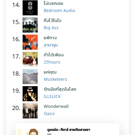
ไม่บอกเธอ
14.
Bedroom Audio
ทิ้งไว้ในใจ
15.
Big Ass
แพ้ทาง
16.
ลาบานูน
ทำได้เพียง
17.
25hours
แค่คุณ
18.
Musketeers
รักเมียที่สุดในโลก
19.
ILLSLICK
Wonderwall
20.
Oasis