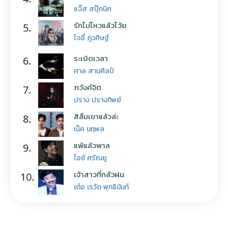
แจ๊ส สปุ๊กนิค
รักไม่ไหวแล้วโว้ย
5.
โจอี้ ภูวศิษฐ์
ระเบิดเวลา
6.
ศาล สานศิลป์
ภวังค์จิต
7.
ปราง ปรางทิพย์
สิลืมเขาแล้วล่ะ
8.
เน็ค นฤพล
แพ้แล้วพาล
9.
ไอซ์ ศรัณยู
เจ้าสาวที่กลัวฝน
10.
เต๋อ เรวัต พุทธินันท์