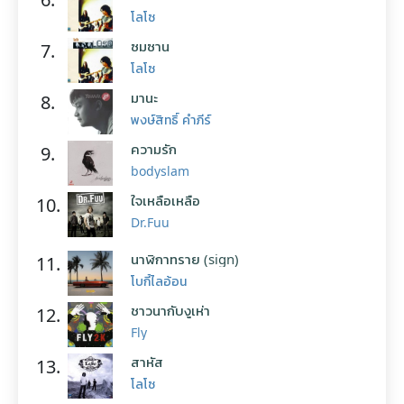
โลโซ
ซมซาน
7.
โลโซ
มานะ
8.
พงษ์สิทธิ์ คำภีร์
ความรัก
9.
bodyslam
ใจเหลือเหลือ
10.
Dr.Fuu
นาฬิกาทราย (sign)
11.
โบกี้ไลอ้อน
ชาวนากับงูเห่า
12.
Fly
สาหัส
13.
โลโซ