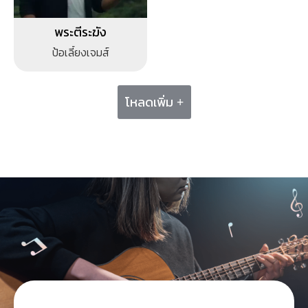
พระตีระฆัง
ป้อเลี้ยงเจมส์
โหลดเพิ่ม +