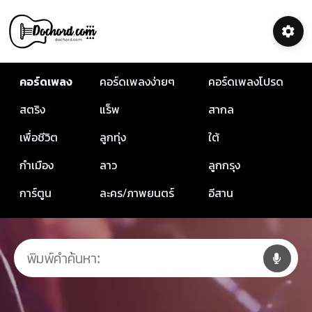
คอร์ดเพลง
คอร์ดเพลงง่ายๆ
คอร์ดเพลงโปรด
สตริง
แร็พ
สากล
เพื่อชีวิต
ลูกทุ่ง
ใต้
กำเมือง
ลาว
ลูกกรุง
การ์ตูน
ละคร/ภาพยนตร์
อีสาน