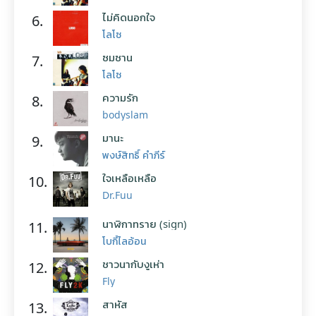
ไม่คิดนอกใจ
6.
โลโซ
ซมซาน
7.
โลโซ
ความรัก
8.
bodyslam
มานะ
9.
พงษ์สิทธิ์ คำภีร์
ใจเหลือเหลือ
10.
Dr.Fuu
นาฬิกาทราย (sign)
11.
โบกี้ไลอ้อน
ชาวนากับงูเห่า
12.
Fly
สาหัส
13.