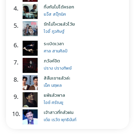
ทิ้งกันไม่ได้หรอก
4.
แจ๊ส สปุ๊กนิค
รักไม่ไหวแล้วโว้ย
5.
โจอี้ ภูวศิษฐ์
ระเบิดเวลา
6.
ศาล สานศิลป์
ภวังค์จิต
7.
ปราง ปรางทิพย์
สิลืมเขาแล้วล่ะ
8.
เน็ค นฤพล
แพ้แล้วพาล
9.
ไอซ์ ศรัณยู
เจ้าสาวที่กลัวฝน
10.
เต๋อ เรวัต พุทธินันท์