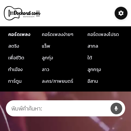
คอร์ดเพลง
คอร์ดเพลงง่ายๆ
คอร์ดเพลงโปรด
สตริง
แร็พ
สากล
เพื่อชีวิต
ลูกทุ่ง
ใต้
กำเมือง
ลาว
ลูกกรุง
การ์ตูน
ละคร/ภาพยนตร์
อีสาน