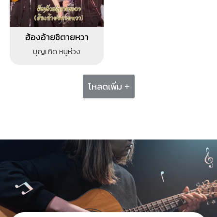
ฮ้องอ้ายชิตายหวา
บุญเกิด หนูห่วง
โหลดเพิ่ม +