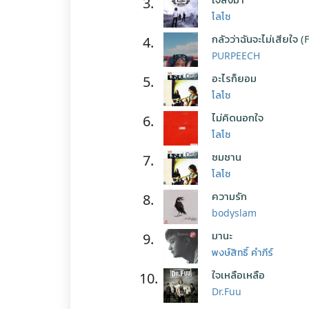
3.
โลโซ
กลัวว่าฉันจะไม่เสียใจ (
4.
PURPEECH
อะไรก็ยอม
5.
โลโซ
ไม่คิดนอกใจ
6.
โลโซ
ซมซาน
7.
โลโซ
ความรัก
8.
bodyslam
มานะ
9.
พงษ์สิทธิ์ คำภีร์
ใจเหลือเหลือ
10.
Dr.Fuu