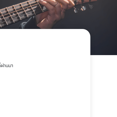
่ผ่านมา
)