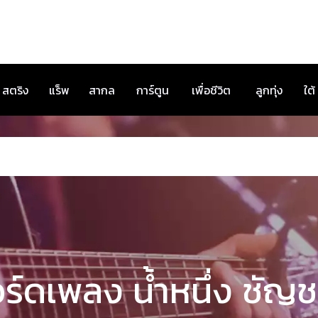
สตริง
แร็พ
สากล
การ์ตูน
เพื่อชีวิต
ลูกทุ่ง
ใต้
ร์ดเพลง นํ้าหนึ่ง ชัญ