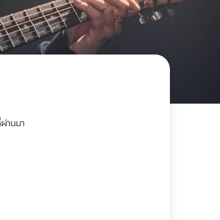
่ผ่านมา
)