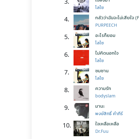
3.
โลโซ
กลัวว่าฉันจะไม่เสียใจ (
4.
PURPEECH
อะไรก็ยอม
5.
โลโซ
ไม่คิดนอกใจ
6.
โลโซ
ซมซาน
7.
โลโซ
ความรัก
8.
bodyslam
มานะ
9.
พงษ์สิทธิ์ คำภีร์
ใจเหลือเหลือ
10.
Dr.Fuu