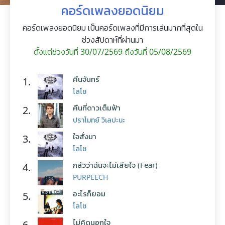
คอร์ดเพลงยอดนิยม
คอร์ดเพลงยอดนิยม เป็นคอร์ดเพลงที่มีการเล่นมากที่สุดใน
ช่วงสัปดาห์ที่ผ่านมา
ตั้งแต่ช่วงวันที่ 30/07/2569 ถึงวันที่ 05/08/2569
คืนจันทร์
1.
โลโซ
คืนที่ดาวเต็มฟ้า
2.
ปราโมทย์ วิเลปะนะ
ใจสั่งมา
3.
โลโซ
กลัวว่าฉันจะไม่เสียใจ (Fear)
4.
PURPEECH
อะไรก็ยอม
5.
โลโซ
ไม่คิดนอกใจ
6.