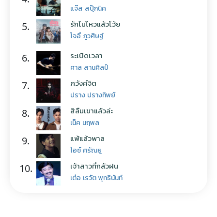
แจ๊ส สปุ๊กนิค
รักไม่ไหวแล้วโว้ย
5.
โจอี้ ภูวศิษฐ์
ระเบิดเวลา
6.
ศาล สานศิลป์
ภวังค์จิต
7.
ปราง ปรางทิพย์
สิลืมเขาแล้วล่ะ
8.
เน็ค นฤพล
แพ้แล้วพาล
9.
ไอซ์ ศรัณยู
เจ้าสาวที่กลัวฝน
10.
เต๋อ เรวัต พุทธินันท์