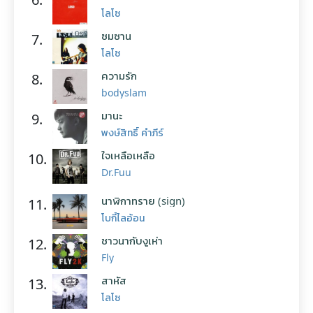
โลโซ
ซมซาน
7.
โลโซ
ความรัก
8.
bodyslam
มานะ
9.
พงษ์สิทธิ์ คำภีร์
ใจเหลือเหลือ
10.
Dr.Fuu
นาฬิกาทราย (sign)
11.
โบกี้ไลอ้อน
ชาวนากับงูเห่า
12.
Fly
สาหัส
13.
โลโซ