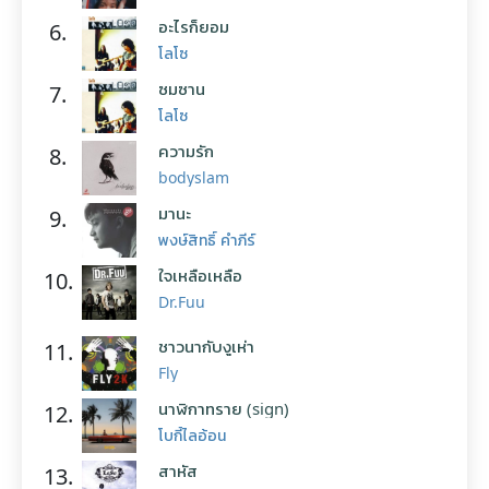
อะไรก็ยอม
6.
โลโซ
ซมซาน
7.
โลโซ
ความรัก
8.
bodyslam
มานะ
9.
พงษ์สิทธิ์ คำภีร์
ใจเหลือเหลือ
10.
Dr.Fuu
ชาวนากับงูเห่า
11.
Fly
นาฬิกาทราย (sign)
12.
โบกี้ไลอ้อน
สาหัส
13.