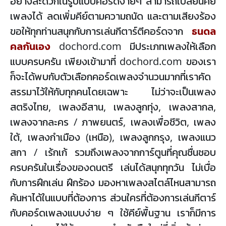
อย่างสะดวกในรูปแบบคอร์ดง่ายๆ สามารถเปลี่ยนคีย์
เพลงได้ ลดเพิ่มคีย์ตามความถนัด และตามเสียงร้อง
ขอให้ทุกท่านสนุกกับการเล่นกีตาร์ตีคอร์ดจาก
ธนดล
คลกันเอง
dochord.com มีประเภทเพลงให้เลือก
แบบครบครัน เพียงเข้ามาที่ dochord.com ของเรา
ก็จะได้พบกับตัวเลือกคอร์ดเพลงจำนวนมากที่เราคัด
สรรมาไว้ให้กับทุกคนโดยเฉพาะ ไม่ว่าจะเป็นเพลง
สตริงไทย, เพลงอีสาน, เพลงลูกทุ่ง, เพลงสากล,
เพลงจากละคร / ภาพยนตร์, เพลงเพื่อชีวิต, เพลง
ใต้, เพลงกำเมือง (เหนือ), เพลงลูกกรุง, เพลงแนว
สกา / เร้กเก้ รวมถึงเพลงจากการ์ตูนที่คุณชื่นชอบ
ครบครันในเรื่องของดนตรี เล่นได้สนุกทุกวัน ไม่เบื่อ
กับการฝึกเล่น ฝึกร้อง มองหาเพลงสไตล์ไหนสามารถ
ค้นหาได้ในแบบที่ต้องการ ส่วนใครที่ต้องการเล่นกีตาร์
กับคอร์ดเพลงแบบง่าย ๆ ใช้คีย์พื้นฐาน เราก็มีการ