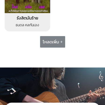
รังสิตมันร้าย
ธนดล คลกันเอง
โหลดเพิ่ม +