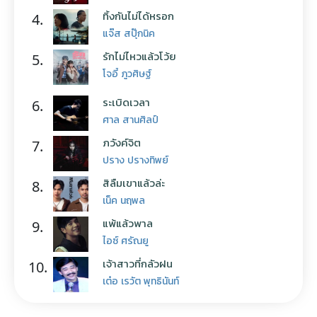
ทิ้งกันไม่ได้หรอก
4.
แจ๊ส สปุ๊กนิค
รักไม่ไหวแล้วโว้ย
5.
โจอี้ ภูวศิษฐ์
ระเบิดเวลา
6.
ศาล สานศิลป์
ภวังค์จิต
7.
ปราง ปรางทิพย์
สิลืมเขาแล้วล่ะ
8.
เน็ค นฤพล
แพ้แล้วพาล
9.
ไอซ์ ศรัณยู
เจ้าสาวที่กลัวฝน
10.
เต๋อ เรวัต พุทธินันท์