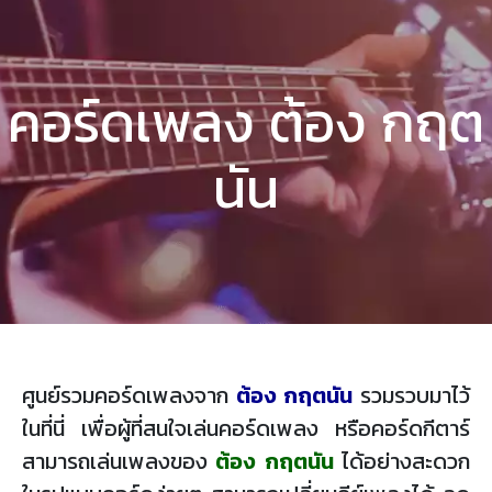
คอร์ดเพลง ต้อง กฤต
นัน
ศูนย์รวมคอร์ดเพลงจาก
ต้อง กฤตนัน
รวมรวบมาไว้
ในที่นี่ เพื่อผู้ที่สนใจเล่นคอร์ดเพลง หรือคอร์ดกีตาร์
สามารถเล่นเพลงของ
ต้อง กฤตนัน
ได้อย่างสะดวก