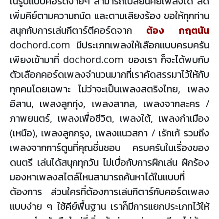
ในรูปแบบคอร์ดง่ายๆ สามารถเปลี่ยนคีย์เพลงได้ ลด
เพิ่มคีย์ตามความถนัด และตามเสียงร้อง ขอให้ทุกท่าน
สนุกกับการเล่นกีตาร์ตีคอร์ดจาก
ต้อง กฤตนัน
dochord.com มีประเภทเพลงให้เลือกแบบครบครัน
เพียงเข้ามาที่ dochord.com ของเรา ก็จะได้พบกับ
ตัวเลือกคอร์ดเพลงจำนวนมากที่เราคัดสรรมาไว้ให้กับ
ทุกคนโดยเฉพาะ ไม่ว่าจะเป็นเพลงสตริงไทย, เพลง
อีสาน, เพลงลูกทุ่ง, เพลงสากล, เพลงจากละคร /
ภาพยนตร์, เพลงเพื่อชีวิต, เพลงใต้, เพลงกำเมือง
(เหนือ), เพลงลูกกรุง, เพลงแนวสกา / เร้กเก้ รวมถึง
เพลงจากการ์ตูนที่คุณชื่นชอบ ครบครันในเรื่องของ
ดนตรี เล่นได้สนุกทุกวัน ไม่เบื่อกับการฝึกเล่น ฝึกร้อง
มองหาเพลงสไตล์ไหนสามารถค้นหาได้ในแบบที่
ต้องการ ส่วนใครที่ต้องการเล่นกีตาร์กับคอร์ดเพลง
แบบง่าย ๆ ใช้คีย์พื้นฐาน เราก็มีการแยกประเภทไว้ให้