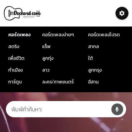
คอร์ดเพลง
คอร์ดเพลงง่ายๆ
คอร์ดเพลงโปรด
สตริง
แร็พ
สากล
เพื่อชีวิต
ลูกทุ่ง
ใต้
กำเมือง
ลาว
ลูกกรุง
การ์ตูน
ละคร/ภาพยนตร์
อีสาน