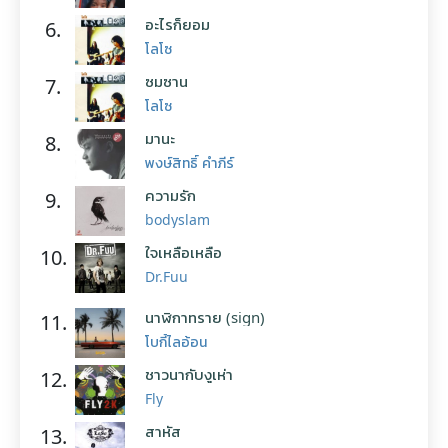
อะไรก็ยอม
6.
โลโซ
ซมซาน
7.
โลโซ
มานะ
8.
พงษ์สิทธิ์ คำภีร์
ความรัก
9.
bodyslam
ใจเหลือเหลือ
10.
Dr.Fuu
นาฬิกาทราย (sign)
11.
โบกี้ไลอ้อน
ชาวนากับงูเห่า
12.
Fly
สาหัส
13.