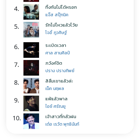
ทิ้งกันไม่ได้หรอก
4.
แจ๊ส สปุ๊กนิค
รักไม่ไหวแล้วโว้ย
5.
โจอี้ ภูวศิษฐ์
ระเบิดเวลา
6.
ศาล สานศิลป์
ภวังค์จิต
7.
ปราง ปรางทิพย์
สิลืมเขาแล้วล่ะ
8.
เน็ค นฤพล
แพ้แล้วพาล
9.
ไอซ์ ศรัณยู
เจ้าสาวที่กลัวฝน
10.
เต๋อ เรวัต พุทธินันท์