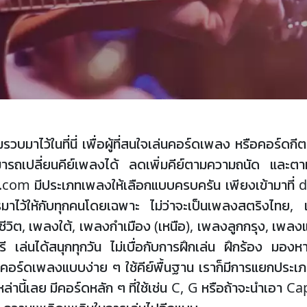
รวบมาไว้ในที่นี่ เพื่อผู้ที่สนใจเล่นคอร์ดเพลง หรือคอร์
ถเปลี่ยนคีย์เพลงได้ ลดเพิ่มคีย์ตามความถนัด และตามเ
om มีประเภทเพลงให้เลือกแบบครบครัน เพียงเข้ามาที่ 
มาไว้ให้กับทุกคนโดยเฉพาะ ไม่ว่าจะเป็นเพลงสตริงไทย
วิต, เพลงใต้, เพลงกำเมือง (เหนือ), เพลงลูกกรุง, เพลงแ
ี เล่นได้สนุกทุกวัน ไม่เบื่อกับการฝึกเล่น ฝึกร้อง มอ
คอร์ดเพลงแบบง่าย ๆ ใช้คีย์พื้นฐาน เราก็มีการแยกประเภทไว้ใ
่านี้เลย มีคอร์ดหลัก ๆ ที่ใช้เช่น C, G หรือถ้าจะนำเอา 