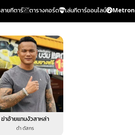
้งสายกีตาร์
ตารางคอร์ด
เล่นกีตาร์ออนไลน์
Metro
ฆ่าอ้ายแทนงัวสาหล่า
ดำ ดัสกร