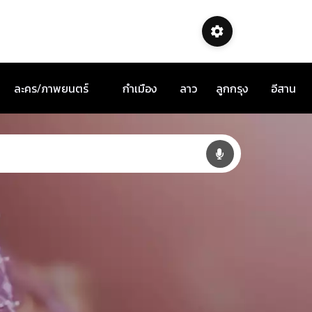
ละคร/ภาพยนตร์
กำเมือง
ลาว
ลูกกรุง
อีสาน