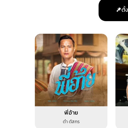
ตั
พี่อ้าย
ดำ ดัสกร