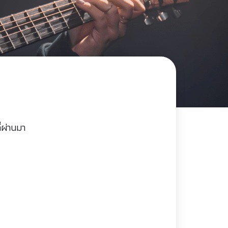
่ผ่านมา
)