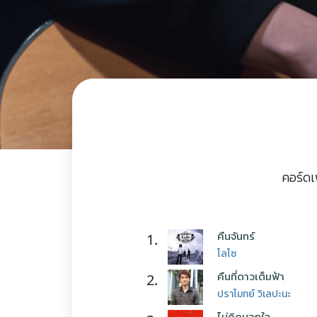
คอร์ดเ
คืนจันทร์
1.
โลโซ
คืนที่ดาวเต็มฟ้า
2.
ปราโมทย์ วิเลปะนะ
ไม่คิดนอกใจ