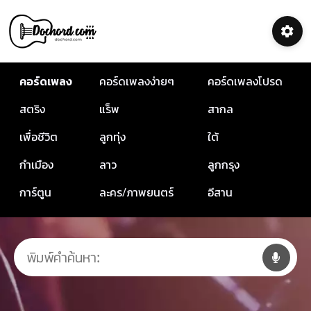
คอร์ดเพลง
คอร์ดเพลงง่ายๆ
คอร์ดเพลงโปรด
สตริง
แร็พ
สากล
เพื่อชีวิต
ลูกทุ่ง
ใต้
กำเมือง
ลาว
ลูกกรุง
การ์ตูน
ละคร/ภาพยนตร์
อีสาน