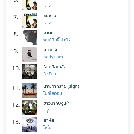
โลโซ
ซมซาน
7.
โลโซ
มานะ
8.
พงษ์สิทธิ์ คำภีร์
ความรัก
9.
bodyslam
ใจเหลือเหลือ
10.
Dr.Fuu
นาฬิกาทราย (sign)
11.
โบกี้ไลอ้อน
ชาวนากับงูเห่า
12.
Fly
สาหัส
13.
โลโซ