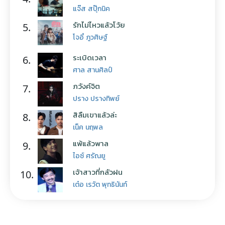
แจ๊ส สปุ๊กนิค
รักไม่ไหวแล้วโว้ย
5.
โจอี้ ภูวศิษฐ์
ระเบิดเวลา
6.
ศาล สานศิลป์
ภวังค์จิต
7.
ปราง ปรางทิพย์
สิลืมเขาแล้วล่ะ
8.
เน็ค นฤพล
แพ้แล้วพาล
9.
ไอซ์ ศรัณยู
เจ้าสาวที่กลัวฝน
10.
เต๋อ เรวัต พุทธินันท์