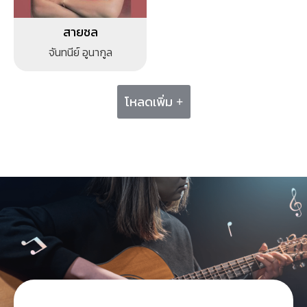
สายชล
จันทนีย์ อูนากูล
โหลดเพิ่ม +