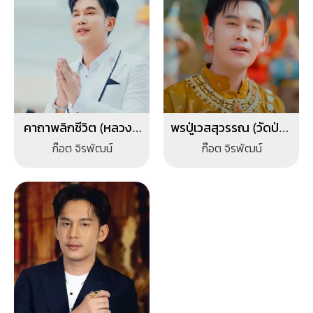
คาถาพลิกชีวิต (หลวงปู่
พรปู่เวสสุวรรณ (วัดป่าภู
ศิลา สิริจันโท)
น้อย)
ก๊อต จิรพัฒน์
ก๊อต จิรพัฒน์