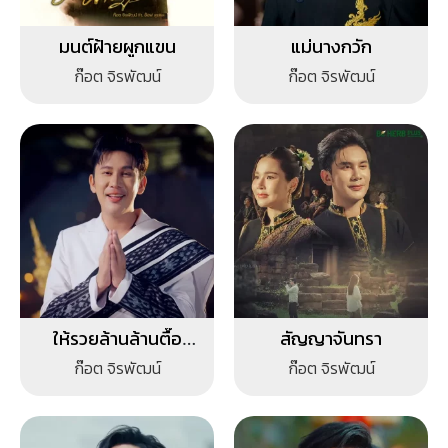
มนต์ฝ้ายผูกแขน
แม่นางกวัก
ก๊อต จิรพัฒน์
ก๊อต จิรพัฒน์
ให้รวยล้านล้านตื๊อ
สัญญาจันทรา
(หลวงปู่ศิลา สิริจันโท)
ก๊อต จิรพัฒน์
ก๊อต จิรพัฒน์