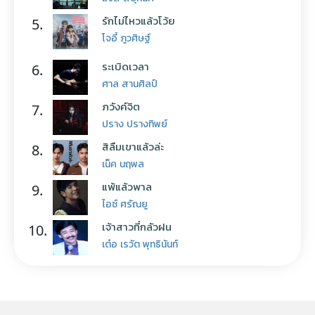
รักไม่ไหวแล้วโว้ย
5.
โจอี้ ภูวศิษฐ์
ระเบิดเวลา
6.
ศาล สานศิลป์
ภวังค์จิต
7.
ปราง ปรางทิพย์
สิลืมเขาแล้วล่ะ
8.
เน็ค นฤพล
แพ้แล้วพาล
9.
ไอซ์ ศรัณยู
เจ้าสาวที่กลัวฝน
10.
เต๋อ เรวัต พุทธินันท์