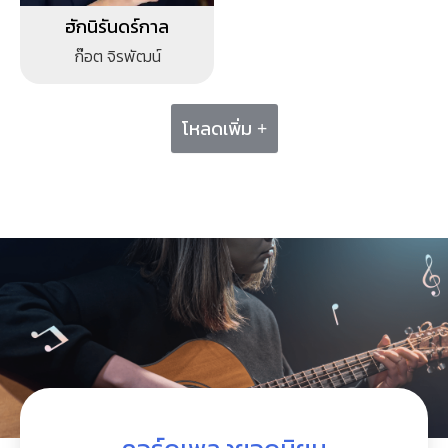
ฮักนิรันดร์กาล
ก๊อต จิรพัฒน์
โหลดเพิ่ม +