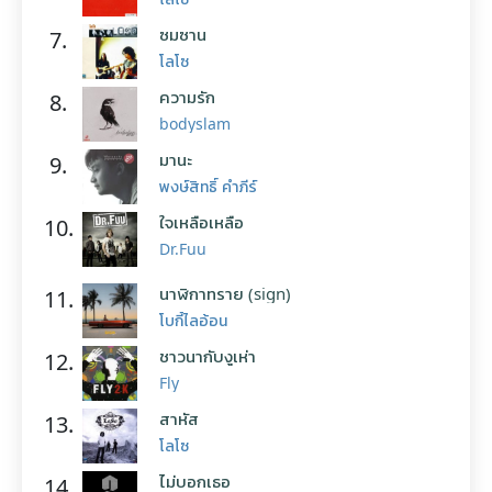
ซมซาน
7.
โลโซ
ความรัก
8.
bodyslam
มานะ
9.
พงษ์สิทธิ์ คำภีร์
ใจเหลือเหลือ
10.
Dr.Fuu
นาฬิกาทราย (sign)
11.
โบกี้ไลอ้อน
ชาวนากับงูเห่า
12.
Fly
สาหัส
13.
โลโซ
ไม่บอกเธอ
14.