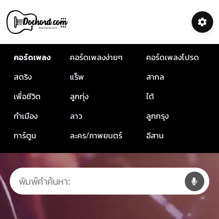
คอร์ดเพลง
คอร์ดเพลงง่ายๆ
คอร์ดเพลงโปรด
สตริง
แร็พ
สากล
เพื่อชีวิต
ลูกทุ่ง
ใต้
กำเมือง
ลาว
ลูกกรุง
การ์ตูน
ละคร/ภาพยนตร์
อีสาน