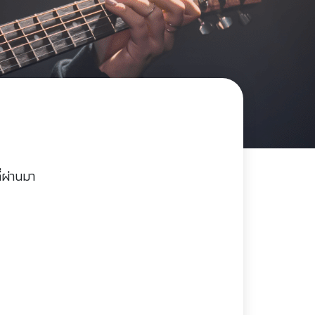
่ผ่านมา
)