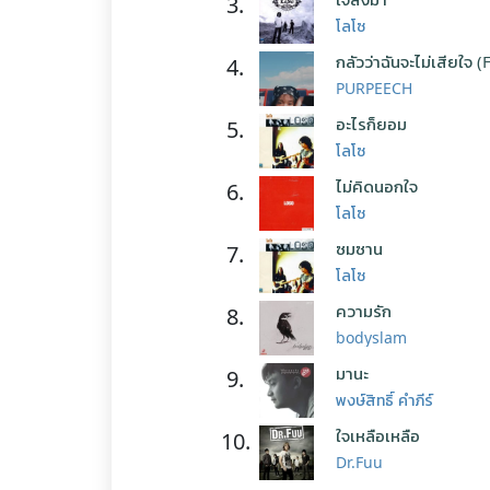
3.
โลโซ
กลัวว่าฉันจะไม่เสียใจ (
4.
PURPEECH
อะไรก็ยอม
5.
โลโซ
ไม่คิดนอกใจ
6.
โลโซ
ซมซาน
7.
โลโซ
ความรัก
8.
bodyslam
มานะ
9.
พงษ์สิทธิ์ คำภีร์
ใจเหลือเหลือ
10.
Dr.Fuu